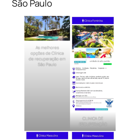
São Paulo
As melhores
opções de Clínica
de recuperação em
São Paulo
CLINICA DE
RECUPERAÇÃO