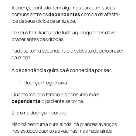
A doença contudo, tem algumas características
comuns entre os
dependentes
como a de afasta-
los de seus ciclos de amizade,
de seus familiares e de tudo aquilo que lhes dava
prazer antes das drogas.
Tudo se torna secundário e é substituído pelo prazer
da droga.
A dependência química é conhecida por ser:
Doença Progressiva:
Quanto maior o tempo e o consumo mais
dependente
o paciente se torna.
2. É uma doença Incurável
Não há nenhuma cura ainda, há grandes avanços
nos estudos quanto as vacinas mas nada ainda