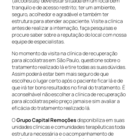
(alcoolistas) deve estar situada em um local bem
tranquilo e de acesso restrito; ter um ambiente,
seguro, acolhedor e agradável e também ter
estrutura para atender ao paciente. Visite a clínica
antes de realizar a internação, faça pesquisas e
procure saber sobre a reputação do local com nossa
equipe de especialistas.
No momento da visita na clínica de recuperação
para alcoólatras em São Paulo, questione sobre o
tratamento realizado lá e tire todas as suas dúvidas.
Assim poderá estar bem mais seguro de que
escolheu o lugar certo após o paciente ficar lá e de
que irá ter bons resultados no final do tratamento. É
aconselhável não escolher a clínica de recuperação
para alcoólatras pelo preço jamais e sim avaliar a
eficácia do tratamento realizado lá.
O
Grupo Capital Remoções
disponibiliza em suas
unidades clínicas e comunidades terapêuticas toda
estrutura necessária e o acompanhamento de