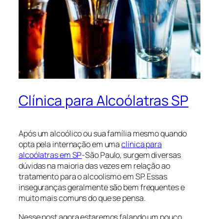
Clínica para Alcoólatras SP
Após um alcoólico ou sua família mesmo quando
opta pela internação em uma
clínica para
alcoólatras em SP
-São Paulo, surgem diversas
dúvidas na maioria das vezes em relação ao
tratamento para o alcoolismo em SP. Essas
inseguranças geralmente são bem frequentes e
muito mais comuns do que se pensa.
Nesse post agora estaremos falando um pouco