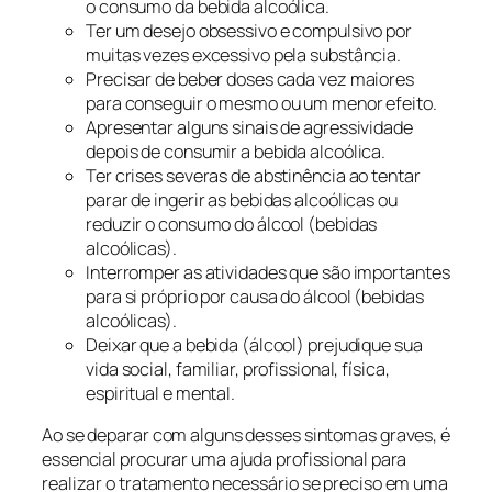
o consumo da bebida alcoólica.
Ter um desejo obsessivo e compulsivo por
muitas vezes excessivo pela substância.
Precisar de beber doses cada vez maiores
para conseguir o mesmo ou um menor efeito.
Apresentar alguns sinais de agressividade
depois de consumir a bebida alcoólica.
Ter crises severas de abstinência ao tentar
parar de ingerir as bebidas alcoólicas ou
reduzir o consumo do álcool (bebidas
alcoólicas).
Interromper as atividades que são importantes
para si próprio por causa do álcool (bebidas
alcoólicas).
Deixar que a bebida (álcool) prejudique sua
vida social, familiar, profissional, física,
espiritual e mental.
Ao se deparar com alguns desses sintomas graves, é
essencial procurar uma ajuda profissional para
realizar o tratamento necessário se preciso em uma