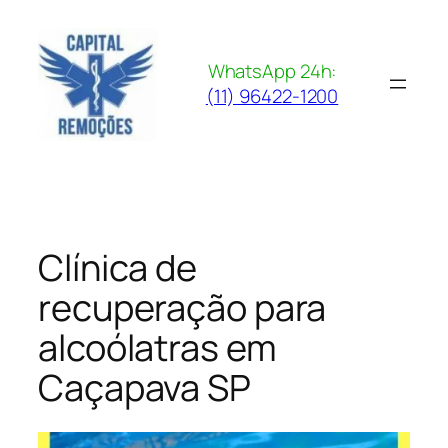
Pular
para
o
WhatsApp 24h:
conteúdo
(11) 96422-1200
Clínica de
recuperação para
alcoólatras em
Caçapava SP