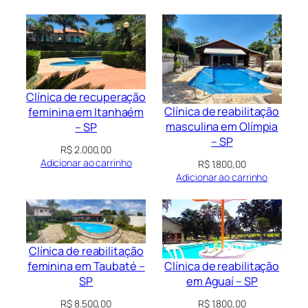
Clínica de recuperação
Clínica de reabilitação
feminina em Itanhaém
masculina em Olímpia
– SP
– SP
R$
2.000,00
Adicionar ao carrinho
R$
1.800,00
Adicionar ao carrinho
Clínica de reabilitação
Clínica de reabilitação
feminina em Taubaté –
em Aguaí – SP
SP
R$
1.800,00
R$
8.500,00