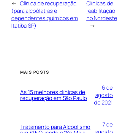
←
Clinica de recuperação
Clínicas de
(para alcoólatras e
reabilitação
dependentes químicos em
no Nordeste
Itatiba SP)
→
MAIS POSTS
6 de
As 15 melhores clínicas de
agosto
recuperação em São Paulo
de 2021
7 de
Tratamento para Alcoolismo
agosto
em SP: Quando o “Só Mais