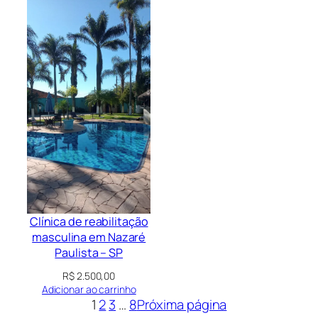
Clínica de reabilitação
masculina em Nazaré
Paulista – SP
R$
2.500,00
Adicionar ao carrinho
1
2
3
…
8
Próxima página