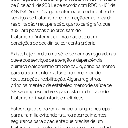
de 6 de abril de 2001, e de acordo com RDC N-101 da
ANVISA. Anexo 1 segundo item 4 procedimentos dos
serviços de tratamento e internação em clínica de
reabilitação/ recuperação, quarto parágrafo, que
auxiliará pessoas que precisam do
tratamento/internação, mas não estão em
condições de decidir-se por conta própria.
Existe hoje em dia uma série de normas reguladoras
que é dos serviços de atenção a dependência
química e alcoolismo em São paulo, principalmente
para o tratamento involuntário em clinica de
recuperação / reabilitação. Alguns registros,
principalmente o de estabelecimento de saúde de
SP, são imprescindíveis para esta modalidade de
tratamento involuntário em clínicas.
Estes registros trazem uma certa segurança e paz
para a família evitando futuros aborrecimentos,
segurança para o paciente que precisa de um
tratamento, pois ele está sendo atendido e tratado