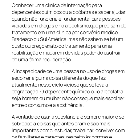
Conhecer uma clínica de internação para
dependentes químicos ou alcoólatras e saber ajudar
quando não funciona é fundamental para pessoas
viciadas em drogas e no alcoolismo,que precisam do
tratamento em uma clínica por convênio médico
Bradesco ou Sul América, mas não sabem se há um
custo ou preço exato do tratamento para uma
reabilitação e mudarem de vidas podendo usufruir
de uma ótima recuperação.
A incapacidade de uma pessoa no uso de drogas em
escolher alguma coisa diferente do que faz
atualmente nesse ciclo vicioso que só leva a
degradação. O dependente químico ou o alcoólatra
seja homem ou mulher não consegue mais escolher
entre o consumo e a abstinência.
A vontade de usar a substância é sempre maior e se
sobrepõe a coisas que antes eram e são mais
importantes como: estudar, trabalhar, conviver com
os familiares e parentes, respeito às normas e