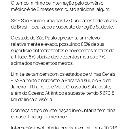
O tempo mínimo de internação pelo convênio
médico é de 6 meses sem custo adicional algum.
SP – São Paulo é uma das (27) unidades federativas
do Brasil, localizado a sudoeste da região Sudeste.
O estado de São Paulo apresenta um relevo
relativamente elevado, possuindo 85% de sua
superfície entre trezentos e novecentos metros de
altitude, 8% abaixo dos trezentos metros e 7%
acima dos novecentos metros.
Limita-se também com os estados de Minas Gerais
– MG a norte e nordeste, a Paraná a sul, e o Rio de
Janeiro – RJ a norte e Mato Grosso do Sul a oeste,
além do Oceano Atlântico a sudeste, tendo 3 670,8
km de linha divisória.
Conheça o tipo de internação involuntária feminina
e masculina agora mesmo :
Internação involuntária, prevista em lei. Lei nº 10.216