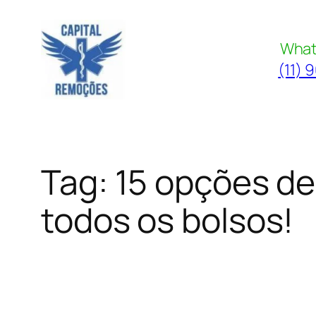
Pular
para
What
o
(11) 
conteúdo
Tag:
15 opções de
todos os bolsos!