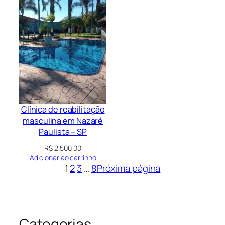
Clínica de reabilitação
masculina em Nazaré
Paulista – SP
R$
2.500,00
Adicionar ao carrinho
1
2
3
…
8
Próxima página
Categorias