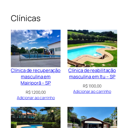
Clínicas
Clínica de recuperação
Clínica de reabilitação
masculina em
masculina em Itu – SP
Mairiporã – SP
R$
1.100,00
Adicionar ao carrinho
R$
1.200,00
Adicionar ao carrinho