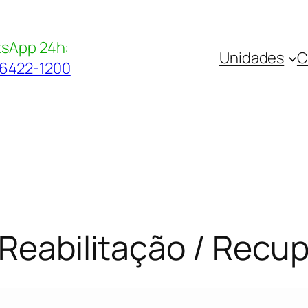
sApp 24h:
Unidades
C
96422-1200
 Reabilitação / Recu