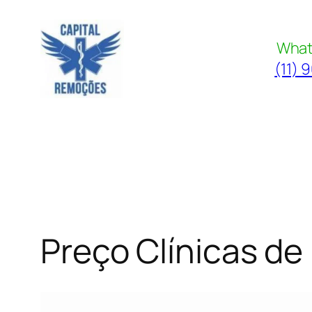
Pular
para
What
o
(11) 
conteúdo
Preço Clínicas de