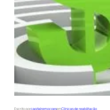
Escrito por
capitalremocoes
em
Clínicas de reabilitação