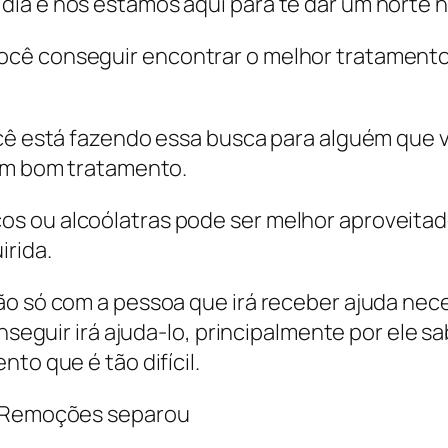
ia e nós estamos aqui para te dar um norte 
cê conseguir encontrar o melhor tratamento 
ocê está fazendo essa busca para alguém que 
 um bom tratamento.
s ou alcoólatras pode ser melhor aproveitado
irida.
não só com a pessoa que irá receber ajuda ne
onseguir irá ajuda-lo, principalmente por ele
to que é tão difícil.
l Remoções separou