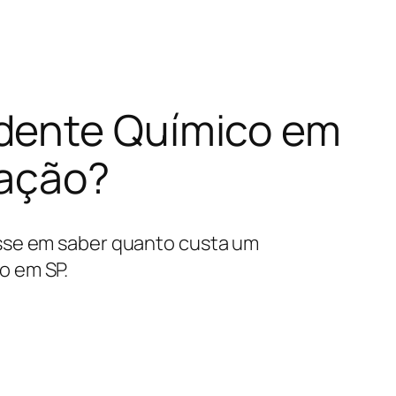
ndente Químico em
tação?
esse em saber quanto custa um
o em SP.