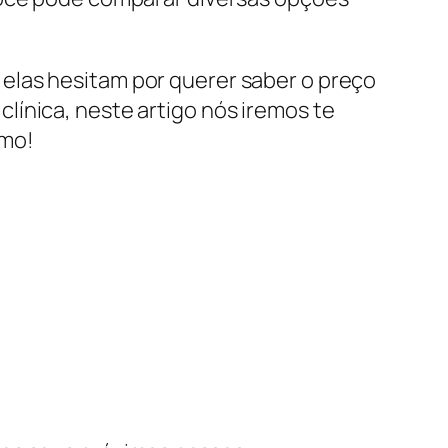
elas hesitam por querer saber o preço
línica, neste artigo nós iremos te
smo!