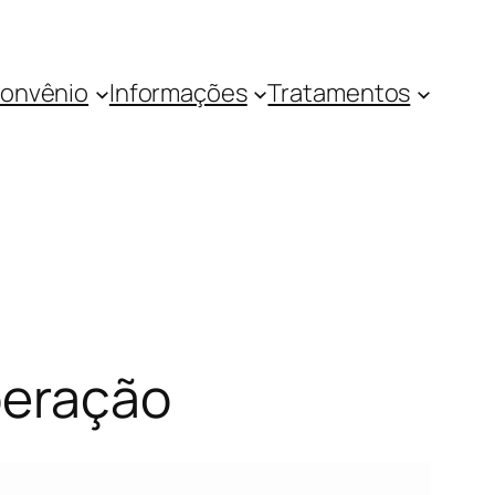
onvênio
Informações
Tratamentos
peração