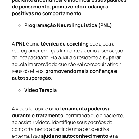
de pensamento
,
promovendo mudanças
positivas no comportamento
.
Programação Neurolinguística (PNL)
A
PNL
é uma
técnica de coaching
que ajuda a
reprogramar crenças limitantes, como a sensação
de incapacidade. Ela auxilia o residente a
superar
aquela impressão de que não vai conseguir atingir
seus objetivos,
promovendo mais confiança e
autossuperação
.
Vídeo Terapia
A vídeo terapia é uma
ferramenta poderosa
durante o tratamento
, permitindo que o paciente,
ao assistir vídeos, identifique seus padrões de
comportamento a partir de uma perspectiva
externa. Isso
ajuda no autoconhecimento
e na