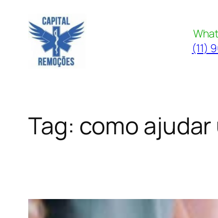
Pular
para
What
o
(11) 
conteúdo
Tag:
como ajudar