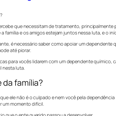
a?
rcebe que necessitam de tratamento, principalmente
a família e os amigos estejam juntos nessa luta, e o iní
rtante, é necessário saber como apoiar um dependente
ode até piorar.
cas para vocês lidarem com um dependente químico, ca
l nesta luta.
 da família?
der que ele não é o culpado e nem você pela dependênci
 um momento difícil.
cio que o ente querido passou a desenvolver.