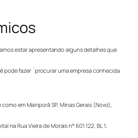
micos
vamos estar apresentando alguns detalhes que
ocê pode fazer ´procurar uma empresa conhecida
 como em Mairiporã SP, Minas Gerais (Novo),
al na Rua Vieira de Morais n° 601 122, BL 1,