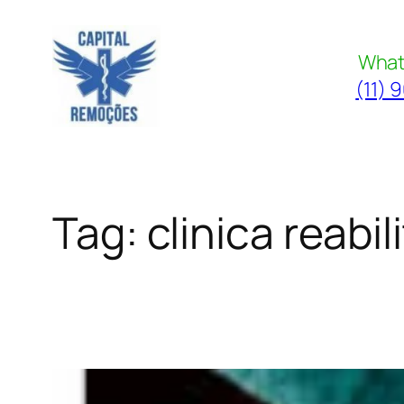
Pular
para
What
o
(11) 
conteúdo
Tag:
clinica reab