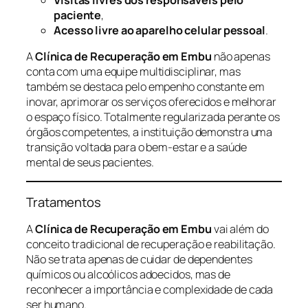
paciente
,
Acesso livre ao aparelho celular pessoal
.
A
Clínica de Recuperação em Embu
não apenas
conta com uma equipe multidisciplinar, mas
também se destaca pelo empenho constante em
inovar, aprimorar os serviços oferecidos e melhorar
o espaço físico. Totalmente regularizada perante os
órgãos competentes, a instituição demonstra uma
transição voltada para o bem-estar e a saúde
mental de seus pacientes.
Tratamentos
A
Clínica de Recuperação em Embu
vai além do
conceito tradicional de recuperação e reabilitação.
Não se trata apenas de cuidar de dependentes
químicos ou alcoólicos adoecidos, mas de
reconhecer a importância e complexidade de cada
ser humano.