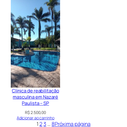
Clínica de reabilitação
masculina em Nazaré
Paulista – SP
R$
2.500,00
Adicionar ao carrinho
1
2
3
…
8
Próxima página