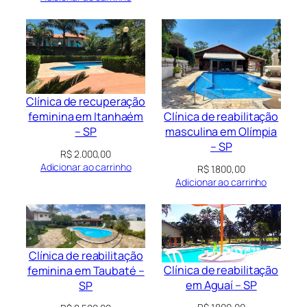
Clínica de recuperação
Clínica de reabilitação
feminina em Itanhaém
masculina em Olímpia
– SP
– SP
R$
2.000,00
Adicionar ao carrinho
R$
1.800,00
Adicionar ao carrinho
Clínica de reabilitação
Clínica de reabilitação
feminina em Taubaté –
em Aguaí – SP
SP