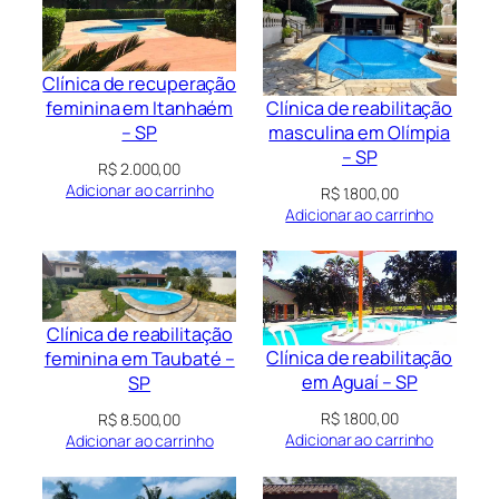
Clínica de recuperação
Clínica de reabilitação
feminina em Itanhaém
masculina em Olímpia
– SP
– SP
R$
2.000,00
Adicionar ao carrinho
R$
1.800,00
Adicionar ao carrinho
Clínica de reabilitação
Clínica de reabilitação
feminina em Taubaté –
em Aguaí – SP
SP
R$
1.800,00
R$
8.500,00
Adicionar ao carrinho
Adicionar ao carrinho