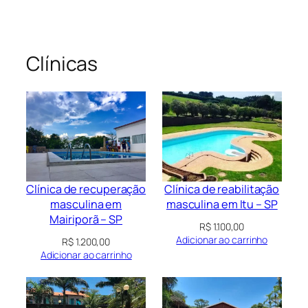
Clínicas
Clínica de recuperação
Clínica de reabilitação
masculina em
masculina em Itu – SP
Mairiporã – SP
R$
1.100,00
Adicionar ao carrinho
R$
1.200,00
Adicionar ao carrinho