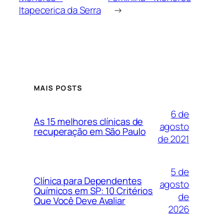
Itapecerica da Serra
→
MAIS POSTS
6 de
As 15 melhores clínicas de
agosto
recuperação em São Paulo
de 2021
5 de
Clínica para Dependentes
agosto
Químicos em SP: 10 Critérios
de
Que Você Deve Avaliar
2026