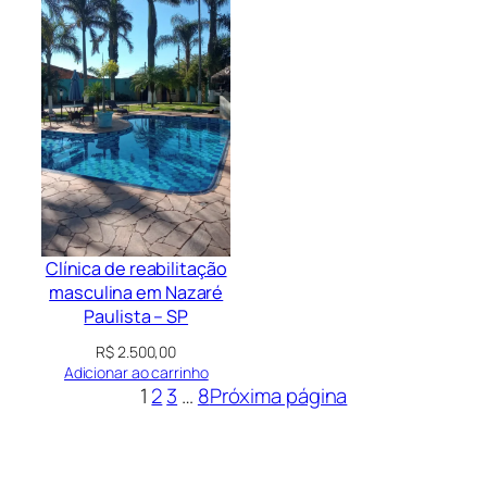
Clínica de reabilitação
masculina em Nazaré
Paulista – SP
R$
2.500,00
Adicionar ao carrinho
1
2
3
…
8
Próxima página