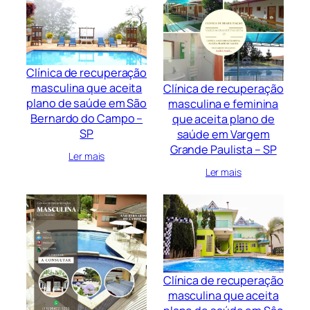
Clínica de recuperação
masculina que aceita
Clínica de recuperação
plano de saúde em São
masculina e feminina
Bernardo do Campo –
que aceita plano de
SP
saúde em Vargem
Grande Paulista – SP
Ler mais
Ler mais
Clínica de recuperação
masculina que aceita