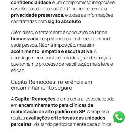
confidencialidade
é um compromisso inegociável
nas clínicas de alto padrão. O paciente tem sua
privacidade preservada
, e todas as informações
são tratadas com
sigilo absoluto
.
Além disso, o tratamento é conduzido de forma
humanizada
, respeitando os limites e o tempo de
cada pessoa. Não há imposição, mas sim
acolhimento, empatia e escuta ativa
. A
abordagem humanista é uma das grandes forças
que tornam o processo de reabilitação mais leve e
eficaz.
Capital Remoções: referência em
encaminhamento seguro
A
Capital Remoções
é uma central especializada
em
encaminhamento para clínicas de
reabilitação de alto padrão em SP
. A empresa
realiza
avaliações criteriosas das unidades
parceiras
, visitando periodicamente cada clínica