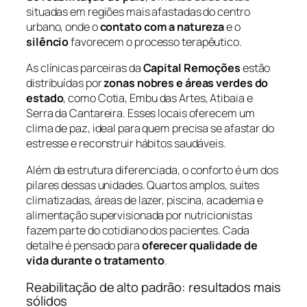
situadas em regiões mais afastadas do centro
urbano, onde o
contato com a natureza
e o
silêncio
favorecem o processo terapêutico.
As clínicas parceiras da
Capital Remoções
estão
distribuídas por
zonas nobres e áreas verdes do
estado
, como Cotia, Embu das Artes, Atibaia e
Serra da Cantareira. Esses locais oferecem um
clima de paz, ideal para quem precisa se afastar do
estresse e reconstruir hábitos saudáveis.
Além da estrutura diferenciada, o conforto é um dos
pilares dessas unidades. Quartos amplos, suítes
climatizadas, áreas de lazer, piscina, academia e
alimentação supervisionada por nutricionistas
fazem parte do cotidiano dos pacientes. Cada
detalhe é pensado para
oferecer qualidade de
vida durante o tratamento
.
Reabilitação de alto padrão: resultados mais
sólidos