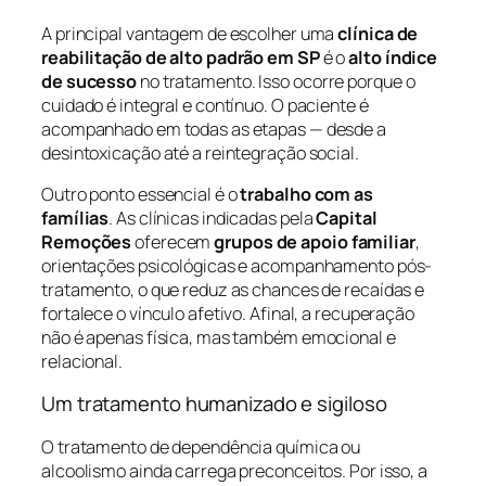
A principal vantagem de escolher uma
clínica de
reabilitação de alto padrão em SP
é o
alto índice
de sucesso
no tratamento. Isso ocorre porque o
cuidado é integral e contínuo. O paciente é
acompanhado em todas as etapas — desde a
desintoxicação até a reintegração social.
Outro ponto essencial é o
trabalho com as
famílias
. As clínicas indicadas pela
Capital
Remoções
oferecem
grupos de apoio familiar
,
orientações psicológicas e acompanhamento pós-
tratamento, o que reduz as chances de recaídas e
fortalece o vínculo afetivo. Afinal, a recuperação
não é apenas física, mas também emocional e
relacional.
Um tratamento humanizado e sigiloso
O tratamento de dependência química ou
alcoolismo ainda carrega preconceitos. Por isso, a