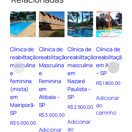
Clínica de
Clínica de
Clínica de
Clínica de
Cl
reabilitação
reabilitação
reabilitação
reabilitação
re
masculina
Masculina
masculina
em Aguaí
ma
e
e
em
– SP
e
feminina
Feminina
Nazaré
Ol
R$
1.800,00
(mista)
em
Paulista –
SP
em
Atibaia –
SP
Adicionar
R$
Mairiporã-
SP
ao
R$
2.500,00
carrinho
SP
Ad
R$
3.000,00
ao
Adicionar
R$
5.000,00
ca
ao
Adicionar