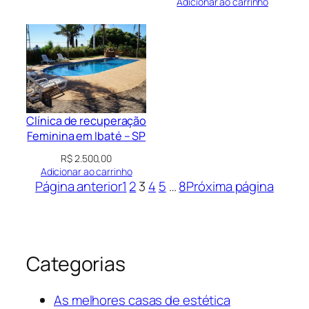
Adicionar ao carrinho
Clínica de recuperação
Feminina em Ibaté – SP
R$
2.500,00
Adicionar ao carrinho
Página anterior
1
2
3
4
5
…
8
Próxima página
Categorias
As melhores casas de estética