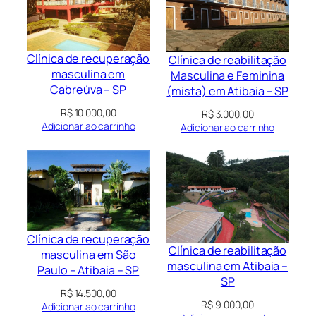
Clínica de recuperação
Clínica de reabilitação
masculina em
Masculina e Feminina
Cabreúva – SP
(mista) em Atibaia – SP
R$
10.000,00
R$
3.000,00
Adicionar ao carrinho
Adicionar ao carrinho
Clínica de recuperação
Clínica de reabilitação
masculina em São
masculina em Atibaia –
Paulo – Atibaia – SP
SP
R$
14.500,00
R$
9.000,00
Adicionar ao carrinho