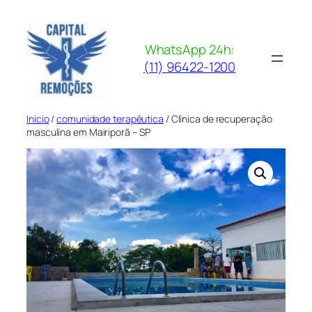
Pular
para
o
WhatsApp 24h:
conteúdo
(11) 96422-1200
Início
/
comunidade terapêutica
/ Clínica de recuperação
masculina em Mairiporã – SP