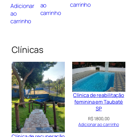
carrinho
ao
Adicionar
carrinho
ao
carrinho
Clínicas
Clínica de reabilitação
feminina em Taubaté
SP
R$
1.800,00
Adicionar ao carrinho
Clínica de recuperação