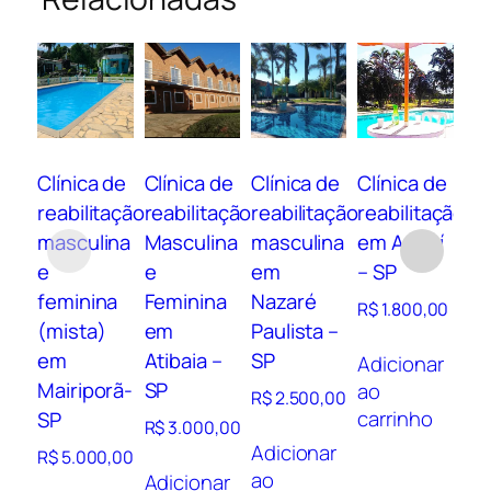
Clínica de
Clínica de
Clínica de
Clínica de
Cl
reabilitação
reabilitação
reabilitação
reabilitação
re
masculina
Masculina
masculina
em Aguaí
ma
e
e
em
– SP
e
feminina
Feminina
Nazaré
Ol
R$
1.800,00
(mista)
em
Paulista –
SP
em
Atibaia –
SP
Adicionar
R$
Mairiporã-
SP
ao
R$
2.500,00
carrinho
SP
Ad
R$
3.000,00
ao
Adicionar
R$
5.000,00
ca
ao
Adicionar