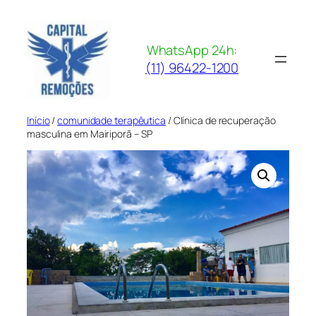
Pular
para
o
WhatsApp 24h:
conteúdo
(11) 96422-1200
Início
/
comunidade terapêutica
/ Clínica de recuperação
masculina em Mairiporã – SP