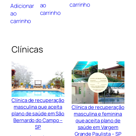
carrinho
ao
Adicionar
carrinho
ao
carrinho
Clínicas
Clínica de recuperação
masculina que aceita
Clínica de recuperação
plano de saúde em São
masculina e feminina
Bernardo do Campo –
que aceita plano de
SP
saúde em Vargem
Grande Paulista – SP