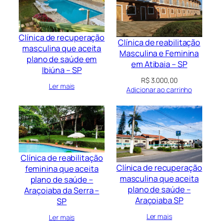
Clínica de recuperação
Clínica de reabilitação
masculina que aceita
Masculina e Feminina
plano de saúde em
em Atibaia – SP
Ibiúna – SP
R$
3.000,00
Ler mais
Adicionar ao carrinho
Clínica de reabilitação
Clínica de recuperação
feminina que aceita
masculina que aceita
plano de saúde –
plano de saúde –
Araçoiaba da Serra –
Araçoiaba SP
SP
Ler mais
Ler mais