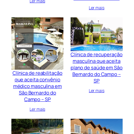
Ler mais
Ler mais
Clínica de recuperação
masculina que aceita
plano de saúde em Sâo
Clínica de reabilitação
Bernardo do Campo –
que aceita convênio
SP
médico masculina em
Ler mais
São Bernardo do
Campo – SP
Ler mais