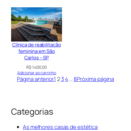
Clínica de reabilitação
feminina em São
Carlos – SP
R$
1.400,00
Adicionar ao carrinho
Página anterior
1
2
3
4
…
8
Próxima página
Categorias
As melhores casas de estética