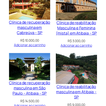
Clínica de recuperação
Clínica de reabilitação
masculina em
Masculina e Feminina
Cabreúva – SP
(mista) em Atibaia – SP
R$
10.000,00
R$
3.000,00
Adicionar ao carrinho
Adicionar ao carrinho
Clínica de recuperação
Clínica de reabilitação
masculina em São
masculina em Atibaia –
Paulo – Atibaia – SP
SP
R$
14.500,00
R$
9.000,00
Adicionar ao carrinho