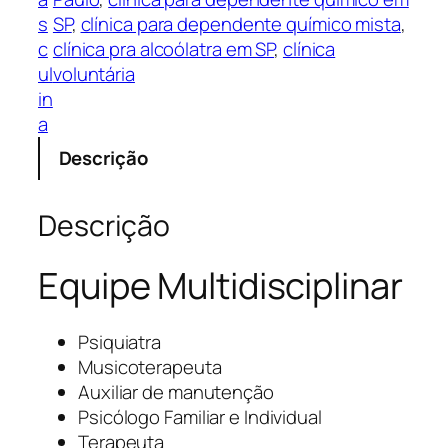
s
SP
, 
clínica para dependente químico mista
, 
c
clínica pra alcoólatra em SP
, 
clínica
ul
voluntária
in
a
Descrição
Descrição
Equipe Multidisciplinar
Psiquiatra
Musicoterapeuta
Auxiliar de manutenção
Psicólogo Familiar e Individual
Terapeuta