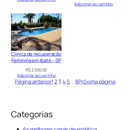
Adicionar ao carrinho
Clínica de recuperação
Feminina em Ibaté – SP
R$
2.500,00
Adicionar ao carrinho
Página anterior
1
2
3
4
5
…
8
Próxima página
Categorias
As melhores casas de estética