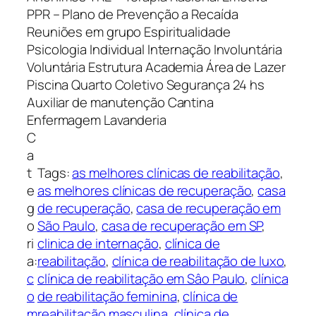
PPR – Plano de Prevenção a Recaída
Reuniões em grupo Espiritualidade
Psicologia Individual Internação Involuntária
Voluntária Estrutura Academia Área de Lazer
Piscina Quarto Coletivo Segurança 24 hs
Auxiliar de manutenção Cantina
Enfermagem Lavanderia
C
a
t
Tags:
as melhores clínicas de reabilitação
, 
e
as melhores clínicas de recuperação
, 
casa
g
de recuperação
, 
casa de recuperação em
o
São Paulo
, 
casa de recuperação em SP
, 
ri
clinica de internação
, 
clínica de
a:
reabilitação
, 
clínica de reabilitação de luxo
, 
c
clínica de reabilitação em Sâo Paulo
, 
clínica
o
de reabilitação feminina
, 
clínica de
m
reabilitação masculina
, 
clínica de