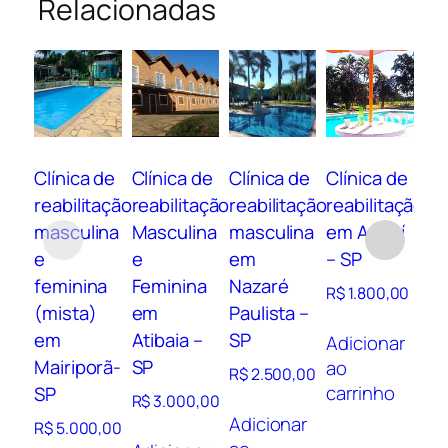
Relacionadas
Clínica de
Clínica de
Clínica de
Clínica de
Cl
reabilitação
reabilitação
reabilitação
reabilitação
re
masculina
Masculina
masculina
em Aguaí
ma
e
e
em
– SP
e
feminina
Feminina
Nazaré
Ol
R$
1.800,00
(mista)
em
Paulista –
SP
em
Atibaia –
SP
Adicionar
R$
Mairiporã-
SP
ao
R$
2.500,00
carrinho
SP
Ad
R$
3.000,00
ao
Adicionar
R$
5.000,00
ca