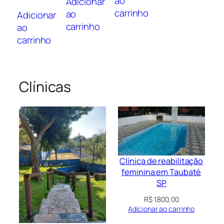
ao
Adicionar
carrinho
ao
Adicionar
carrinho
ao
carrinho
Clínicas
Clínica de reabilitação
feminina em Taubaté
SP
R$
1.800,00
Adicionar ao carrinho