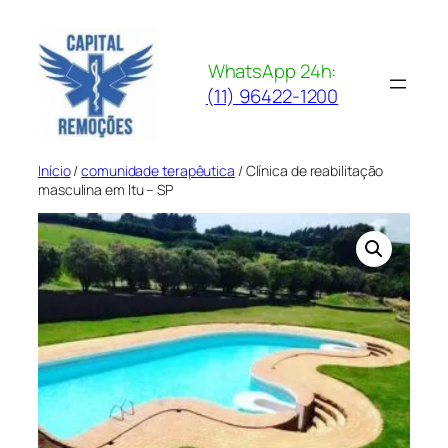
Pular
para
o
WhatsApp 24h:
conteúdo
(11) 96422-1200
Início
/
comunidade terapêutica
/ Clínica de reabilitação
masculina em Itu – SP