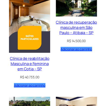
alto
para
baixo
Clínica de recuperação
masculina em São
Paulo – Atibaia – SP
R$
14.500,00
Adicionar ao carrinho
Clínica de reabilitação
Masculina e Feminina
em Cotia – SP
R$
40.733,00
Adicionar ao carrinho