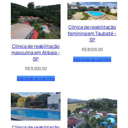
Clínica de reabilitação
feminina em Taubaté –
SP
Clínica de reabilitação
R$
8.500,00
masculina em Atibaia –
SP
Adicionar ao carrinho
R$
9.000,00
Adicionar ao carrinho
Clínica de reabilitação