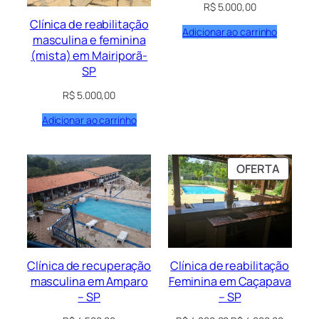
R$
5.000,00
Clínica de reabilitação
Adicionar ao carrinho
masculina e feminina
(mista) em Mairiporã-
SP
R$
5.000,00
Adicionar ao carrinho
PRODU
OFERTA
EM
PROM
Clínica de recuperação
Clínica de reabilitação
masculina em Amparo
Feminina em Caçapava
– SP
– SP