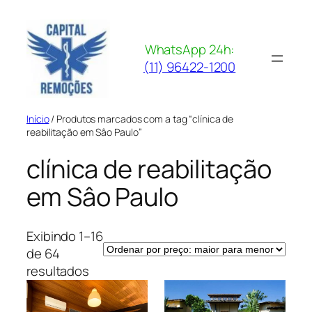
Pular
para
o
WhatsApp 24h:
conteúdo
(11) 96422-1200
Início
/ Produtos marcados com a tag “clínica de
reabilitação em Sâo Paulo”
clínica de reabilitação
em Sâo Paulo
Exibindo 1–16
de 64
Classificado
resultados
por
preço: