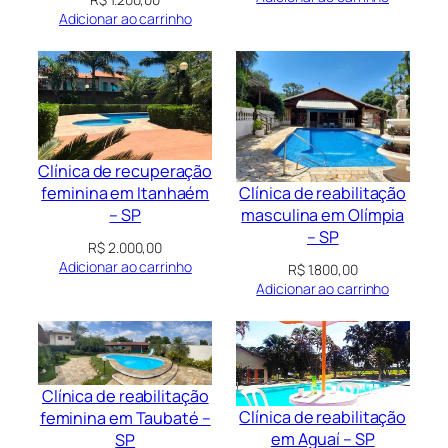
Adicionar ao carrinho
Clínica de recuperação
Clínica de reabilitação
feminina em Itanhaém
masculina em Olímpia
– SP
– SP
R$
2.000,00
Adicionar ao carrinho
R$
1.800,00
Adicionar ao carrinho
Clínica de reabilitação
Clínica de reabilitação
feminina em Taubaté –
em Aguaí – SP
SP