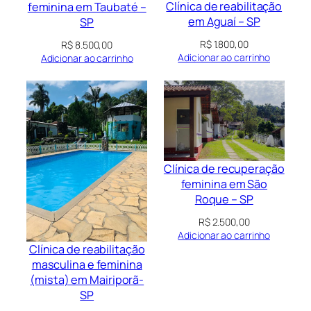
Clínica de reabilitação
feminina em Taubaté –
em Aguaí – SP
SP
R$
1.800,00
R$
8.500,00
Adicionar ao carrinho
Adicionar ao carrinho
Clínica de recuperação
feminina em São
Roque – SP
R$
2.500,00
Adicionar ao carrinho
Clínica de reabilitação
masculina e feminina
(mista) em Mairiporã-
SP