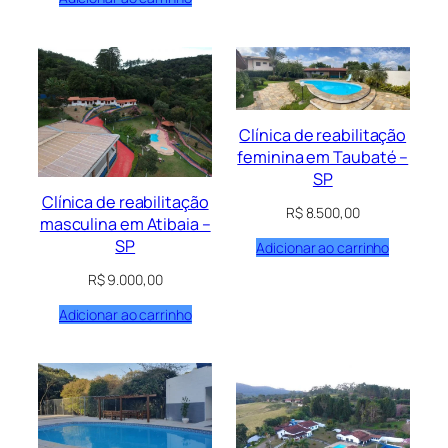
Clínica de reabilitação
feminina em Taubaté –
SP
Clínica de reabilitação
R$
8.500,00
masculina em Atibaia –
SP
Adicionar ao carrinho
R$
9.000,00
Adicionar ao carrinho