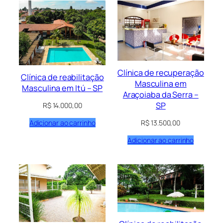
Clínica de recuperação
Clínica de reabilitação
Masculina em
Masculina em Itú – SP
Araçoiaba da Serra –
SP
R$
14.000,00
Adicionar ao carrinho
R$
13.500,00
Adicionar ao carrinho