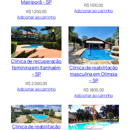
Mairiporã – SP
R$
1.100,00
Adicionar ao carrinho
R$
1.200,00
Adicionar ao carrinho
Clínica de recuperação
Clínica de reabilitação
feminina em Itanhaém
masculina em Olímpia
– SP
– SP
R$
2.000,00
Adicionar ao carrinho
R$
1.800,00
Adicionar ao carrinho
Clínica de reabilitação