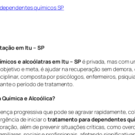
 dependentes químicos SP
itação em Itu – SP
ímicos e alcoólatras em Itu – SP
é privada, mas com u
 objetivo e meta, é ajudar na recuperação sem demora, 
iplinar, composta por psicólogos, enfermeiros, psiquiat
nte o período de tratamento.
 Química e Alcoólica?
ença progressiva que pode se agravar rapidamente, colo
rgência de iniciar o
tratamento para dependentes quí
ração, além de prevenir situações críticas, como overd
iliares, sociais e profissionais, afetando significativa