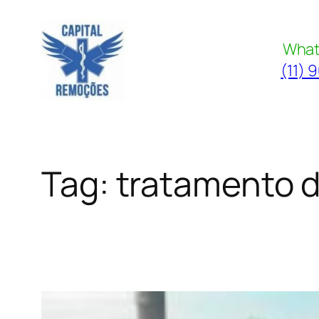
Pular
para
What
o
(11) 
conteúdo
Tag:
tratamento d