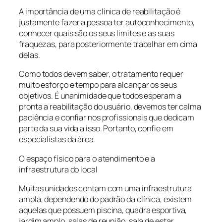
A importância de uma clínica de reabilitação é
justamente fazer a pessoa ter autoconhecimento,
conhecer quais são os seus limites e as suas
fraquezas, para posteriormente trabalhar em cima
delas.
Como todos devem saber, o tratamento requer
muito esforço e tempo para alcançar os seus
objetivos. É unanimidade que todos esperam a
pronta a reabilitação do usuário, devemos ter calma
paciência e confiar nos profissionais que dedicam
parte da sua vida a isso. Portanto, confie em
especialistas da área.
O espaço físico para o atendimento e a
infraestrutura do local
Muitas unidades contam com uma infraestrutura
ampla, dependendo do padrão da clínica, existem
aquelas que possuem piscina, quadra esportiva,
jardim amplo, salas de reunião, sala de estar,