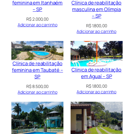
Clínica de reabilitação
feminina em Itanhaém
masculina em Olímpia
– SP
– SP
R$
2.000,00
Adicionar ao carrinho
R$
1.800,00
Adicionar ao carrinho
Clínica de reabilitação
Clínica de reabilitação
feminina em Taubaté –
em Aguaí – SP
SP
R$
1.800,00
R$
8.500,00
Adicionar ao carrinho
Adicionar ao carrinho