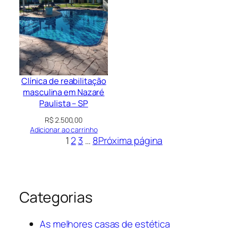
Clínica de reabilitação
masculina em Nazaré
Paulista – SP
R$
2.500,00
Adicionar ao carrinho
1
2
3
…
8
Próxima página
Categorias
As melhores casas de estética