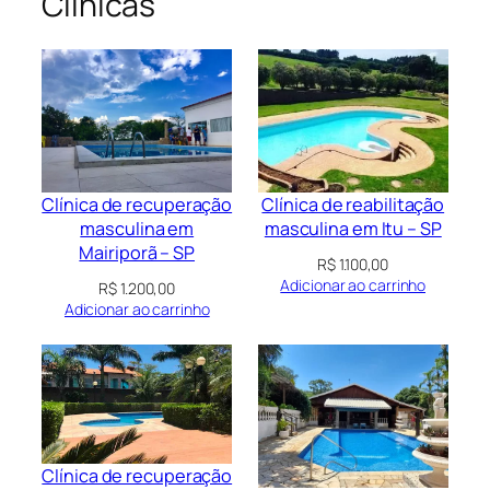
Clínicas
Clínica de recuperação
Clínica de reabilitação
masculina em
masculina em Itu – SP
Mairiporã – SP
R$
1.100,00
Adicionar ao carrinho
R$
1.200,00
Adicionar ao carrinho
Clínica de recuperação