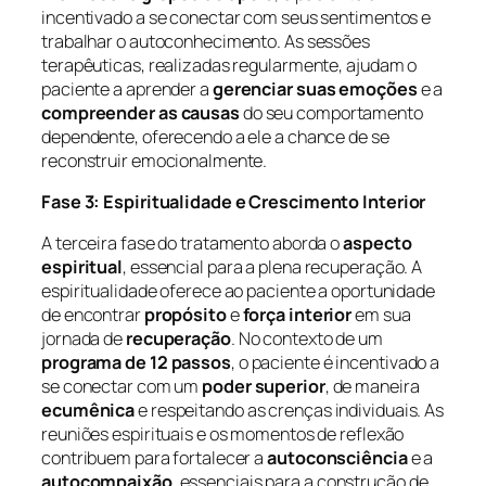
incentivado a se conectar com seus sentimentos e
trabalhar o autoconhecimento. As sessões
terapêuticas, realizadas regularmente, ajudam o
paciente a aprender a
gerenciar suas emoções
e a
compreender as causas
do seu comportamento
dependente, oferecendo a ele a chance de se
reconstruir emocionalmente.
Fase 3: Espiritualidade e Crescimento Interior
A terceira fase do tratamento aborda o
aspecto
espiritual
, essencial para a plena recuperação. A
espiritualidade oferece ao paciente a oportunidade
de encontrar
propósito
e
força interior
em sua
jornada de
recuperação
. No contexto de um
programa de 12 passos
, o paciente é incentivado a
se conectar com um
poder superior
, de maneira
ecumênica
e respeitando as crenças individuais. As
reuniões espirituais e os momentos de reflexão
contribuem para fortalecer a
autoconsciência
e a
autocompaixão
, essenciais para a construção de