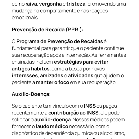
como
raiva
,
vergonha
e
tristeza
, promovendo uma
mudança no comportamento e nas reações
emocionais.
Prevenção de Recaída (P.P.R.):
O
Programa de Prevenção de Recaídas
é
fundamental para garantir que o paciente continue
sua recuperação após a internação. As ferramentas
ensinadas incluem
estratégias para evitar
antigos hábitos
, como a busca por novos
interesses
,
amizades
e
atividades
que ajudem o
paciente a
manter o foco
em sua recuperação.
Auxílio-Doença:
Se o paciente tem vínculo com o
INSS
ou pagou
recentemente a
contribuição ao INSS
, ele pode
solicitar o
auxílio-doença
. Nossos médicos podem
fornecer o
laudo médico
necessário, com o
diagnóstico de dependência química ou alcoolismo,