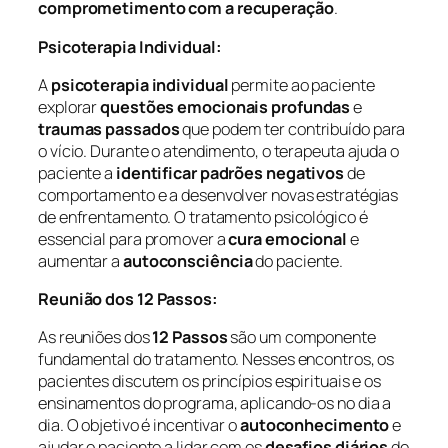
comprometimento com a recuperação
.
Psicoterapia Individual:
A
psicoterapia individual
permite ao paciente
explorar
questões emocionais profundas
e
traumas passados
que podem ter contribuído para
o vício. Durante o atendimento, o terapeuta ajuda o
paciente a
identificar padrões negativos
de
comportamento e a desenvolver novas estratégias
de enfrentamento. O tratamento psicológico é
essencial para promover a
cura emocional
e
aumentar a
autoconsciência
do paciente.
Reunião dos 12 Passos:
As reuniões dos
12 Passos
são um componente
fundamental do tratamento. Nesses encontros, os
pacientes discutem os princípios espirituais e os
ensinamentos do programa, aplicando-os no dia a
dia. O objetivo é incentivar o
autoconhecimento
e
ajudar o paciente a lidar com os
desafios diários
de