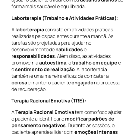
forma mais saudável e equilibrada.
Laborterapia (Trabalho e Atividades Práticas):
A
laborterapia
consiste em atividades práticas
realizadas pelos pacientes durante a manhã. As
tarefas são projetadas para ajudar no
desenvolvimento de
habilidades
e
responsabilidades
. Além disso, as atividades
promovem a
autoestima
, o
trabalho em equipe
e
o
sentimento de realização
. A laborterapia
também é uma maneira eficaz de combater a
ociosa
e manter o paciente
engajado
no processo
de recuperação.
Terapia Racional Emotiva (TRE):
A
Terapia Racional Emotiva
tem como foco ajudar
o paciente a identificar e
modificar padrões de
pensamento negativos
. Durante as sessões, o
paciente aprende a lidar com
emoções intensas