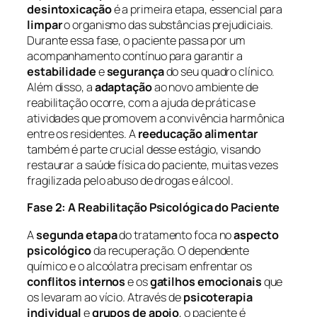
desintoxicação
é a primeira etapa, essencial para
limpar
o organismo das substâncias prejudiciais.
Durante essa fase, o paciente passa por um
acompanhamento contínuo para garantir a
estabilidade
e
segurança
do seu quadro clínico.
Além disso, a
adaptação
ao novo ambiente de
reabilitação ocorre, com a ajuda de práticas e
atividades que promovem a convivência harmônica
entre os residentes. A
reeducação alimentar
também é parte crucial desse estágio, visando
restaurar a saúde física do paciente, muitas vezes
fragilizada pelo abuso de drogas e álcool.
Fase 2: A Reabilitação Psicológica do Paciente
A
segunda etapa
do tratamento foca no
aspecto
psicológico
da recuperação. O dependente
químico e o alcoólatra precisam enfrentar os
conflitos internos
e os
gatilhos emocionais
que
os levaram ao vício. Através de
psicoterapia
individual
e
grupos de apoio
, o paciente é