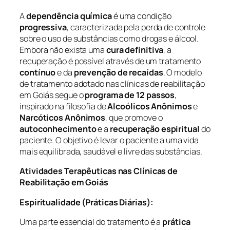
A
dependência química
é uma condição
progressiva
, caracterizada pela perda de controle
sobre o uso de substâncias como drogas e álcool.
Embora não exista uma
cura definitiva
, a
recuperação é possível através de um tratamento
contínuo
e da
prevenção de recaídas
. O modelo
de tratamento adotado nas clínicas de reabilitação
em Goiás segue o
programa de 12 passos
,
inspirado na filosofia de
Alcoólicos Anônimos
e
Narcóticos Anônimos
, que promove o
autoconhecimento
e a
recuperação espiritual
do
paciente. O objetivo é levar o paciente a uma vida
mais equilibrada, saudável e livre das substâncias.
Atividades Terapêuticas nas Clínicas de
Reabilitação em Goiás
Espiritualidade (Práticas Diárias):
Uma parte essencial do tratamento é a
prática