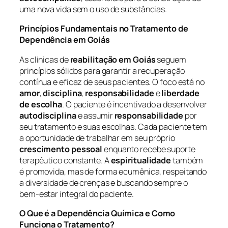
uma nova vida sem o uso de substâncias.
Princípios Fundamentais no Tratamento de
Dependência em Goiás
As clínicas de
reabilitação em Goiás
seguem
princípios sólidos para garantir a recuperação
contínua e eficaz de seus pacientes. O foco está no
amor
,
disciplina
,
responsabilidade
e
liberdade
de escolha
. O paciente é incentivado a desenvolver
autodisciplina
e assumir
responsabilidade
por
seu tratamento e suas escolhas. Cada paciente tem
a oportunidade de trabalhar em seu próprio
crescimento pessoal
enquanto recebe suporte
terapêutico constante. A
espiritualidade
também
é promovida, mas de forma ecumênica, respeitando
a diversidade de crenças e buscando sempre o
bem-estar integral do paciente.
O Que é a Dependência Química e Como
Funciona o Tratamento?