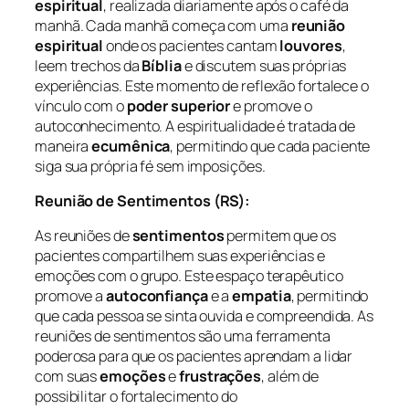
espiritual
, realizada diariamente após o café da
manhã. Cada manhã começa com uma
reunião
espiritual
onde os pacientes cantam
louvores
,
leem trechos da
Bíblia
e discutem suas próprias
experiências. Este momento de reflexão fortalece o
vínculo com o
poder superior
e promove o
autoconhecimento. A espiritualidade é tratada de
maneira
ecumênica
, permitindo que cada paciente
siga sua própria fé sem imposições.
Reunião de Sentimentos (RS):
As reuniões de
sentimentos
permitem que os
pacientes compartilhem suas experiências e
emoções com o grupo. Este espaço terapêutico
promove a
autoconfiança
e a
empatia
, permitindo
que cada pessoa se sinta ouvida e compreendida. As
reuniões de sentimentos são uma ferramenta
poderosa para que os pacientes aprendam a lidar
com suas
emoções
e
frustrações
, além de
possibilitar o fortalecimento do