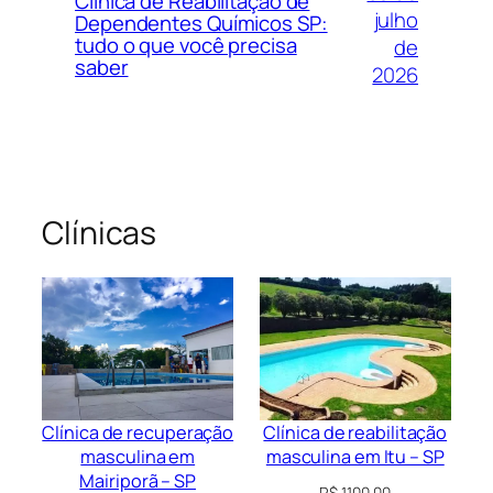
Clínica de Reabilitação de
julho
Dependentes Químicos SP:
tudo o que você precisa
de
saber
2026
Clínicas
Clínica de recuperação
Clínica de reabilitação
masculina em
masculina em Itu – SP
Mairiporã – SP
R$
1.100,00