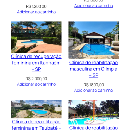
Adicionar ao carrinho
R$
1.200,00
Adicionar ao carrinho
Clínica de recuperação
Clínica de reabilitação
feminina em Itanhaém
masculina em Olímpia
– SP
– SP
R$
2.000,00
Adicionar ao carrinho
R$
1.800,00
Adicionar ao carrinho
Clínica de reabilitação
Clínica de reabilitação
feminina em Taubaté –