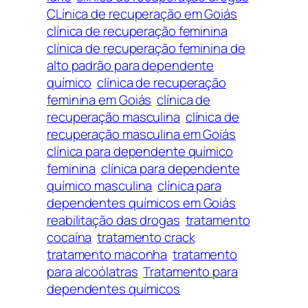
CLínica de recuperação em Goiás
clínica de recuperação feminina
clínica de recuperação feminina de
alto padrão para dependente
químico
clínica de recuperação
feminina em Goiás
clínica de
recuperação masculina
clínica de
recuperação masculina em Goiás
clínica para dependente químico
feminina
clínica para dependente
químico masculina
clínica para
dependentes químicos em Goiás
reabilitação das drogas
tratamento
cocaína
tratamento crack
tratamento maconha
tratamento
para alcoólatras
Tratamento para
dependentes químicos