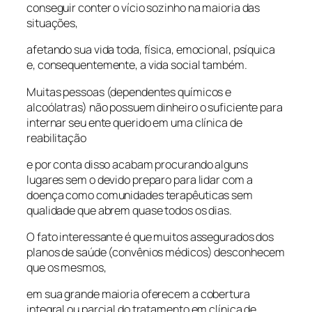
conseguir conter o vício sozinho na maioria das
situações,
afetando sua vida toda, física, emocional, psíquica
e, consequentemente, a vida social também.
Muitas pessoas (dependentes químicos e
alcoólatras) não possuem dinheiro o suficiente para
internar seu ente querido em uma clínica de
reabilitação
e por conta disso acabam procurando alguns
lugares sem o devido preparo para lidar com a
doença como comunidades terapêuticas sem
qualidade que abrem quase todos os dias.
O fato interessante é que muitos assegurados dos
planos de saúde (convênios médicos) desconhecem
que os mesmos,
em sua grande maioria oferecem a cobertura
integral ou parcial do tratamento em clínica de