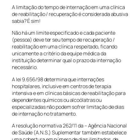
A limitação do tempo de internação em uma clínica
de reabilitação / recuperação é considerada abusiva
sabia? É sim!
Não há um limite especificado e cada paciente
(pessoa) deve ter seu tempo de recuperação /
reabilitação em uma clínica respeitado, ficando
unicamente a critério da equipe médica da
instituição determinar qual o prazo da internação
necessário.
A lei 9.656/98 determina que internações
hospitalares, inclusive em centros de terapia
intensiva e em clínicas básicas de reabilitação para
dependentes químicos ou alcoólatras ou
especializadas não podem sofrer limitação de dias
de internação no tratamento.
A resolução normativa 262/11 da – Agência Nacional
de Saúde (A.N.S.) Suplementar também estabelece
uma cobertura em número de dias ilimitados, de