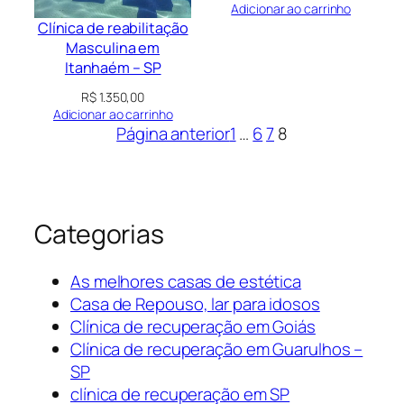
Adicionar ao carrinho
Clínica de reabilitação
Masculina em
Itanhaém – SP
R$
1.350,00
Adicionar ao carrinho
Página anterior
1
…
6
7
8
Categorias
As melhores casas de estética
Casa de Repouso, lar para idosos
Clínica de recuperação em Goiás
Clínica de recuperação em Guarulhos –
SP
clínica de recuperação em SP