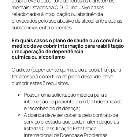
atual prevê a cobertura de todos os transtornos
mentais listados na CID 10, inclusive casos
relacionados à intoxicação ou abstinência
provocados pelo uso abusivo de álcool entre outras
substâncias entorpecentes.
Em quais casos o plano de saúde ou o convênio
médico deve cobrir internação para reabilitação
/ recuperação de dependência
química ou alcoolismo
O adicto (dependente químico ou alcoólatra), para
ter acesso à cobertura do plano de saúde, deve
cumprir estes 3 requisitos:
Possuir uma solicitação médica para a
internação do paciente, com CID identificado
e reconhecido da doença;
A doença deve ser coberta pelo contrato de
serviço prestado, que pode ir além daquelas
listadas Classificação Estatística
Internacional de Doenças e Problemas