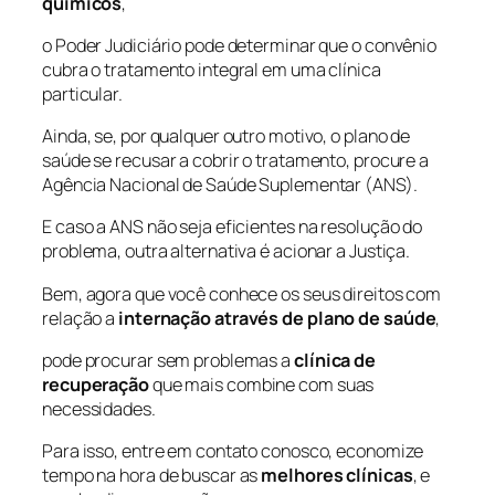
químicos
,
o Poder Judiciário pode determinar que o convênio
cubra o tratamento integral em uma clínica
particular.
Ainda, se, por qualquer outro motivo, o plano de
saúde se recusar a cobrir o tratamento, procure a
Agência Nacional de Saúde Suplementar (ANS).
E caso a ANS não seja eficientes na resolução do
problema, outra alternativa é acionar a Justiça.
Bem, agora que você conhece os seus direitos com
relação a
internação através de plano de saúde
,
pode procurar sem problemas a
clínica de
recuperação
que mais combine com suas
necessidades.
Para isso, entre em contato conosco, economize
tempo na hora de buscar as
melhores clínicas
, e