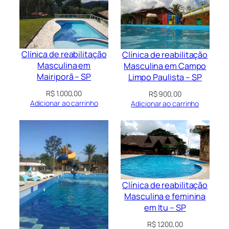
Clínica de reabilitação
Clínica de reabilitação
Masculina em
Masculina em Campo
Mairiporã – SP
Limpo Paulista – SP
R$
1.000,00
R$
900,00
Adicionar ao carrinho
Adicionar ao carrinho
Clínica de reabilitação
Masculina e feminina
em Itu – SP
R$
1.200,00