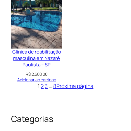
Clínica de reabilitação
masculina em Nazaré
Paulista – SP
R$
2.500,00
Adicionar ao carrinho
1
2
3
…
8
Próxima página
Categorias