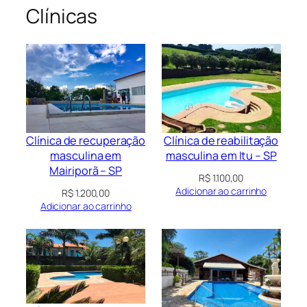
Clínicas
Clínica de recuperação
Clínica de reabilitação
masculina em
masculina em Itu – SP
Mairiporã – SP
R$
1.100,00
Adicionar ao carrinho
R$
1.200,00
Adicionar ao carrinho