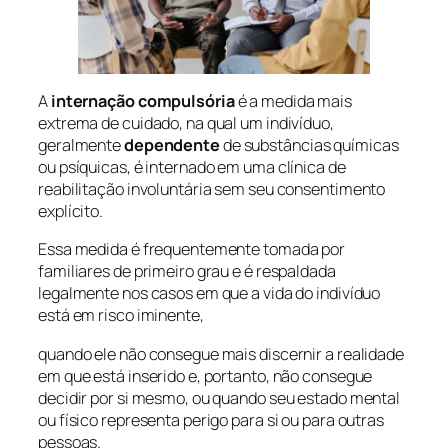
A
internação compulsória
é a medida mais
extrema de cuidado, na qual um indivíduo,
geralmente
dependente
de substâncias químicas
ou psíquicas, é internado em uma clínica de
reabilitação involuntária sem seu consentimento
explícito.
Essa medida é frequentemente tomada por
familiares de primeiro grau e é respaldada
legalmente nos casos em que a vida do indivíduo
está em risco iminente,
quando ele não consegue mais discernir a realidade
em que está inserido e, portanto, não consegue
decidir por si mesmo, ou quando seu estado mental
ou físico representa perigo para si ou para outras
pessoas.