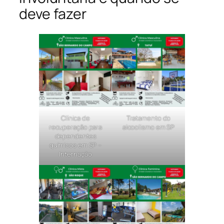
deve fazer
Clínica de
Tratamento do
recuperação para
alcoolismo em SP
dependentes
químicos em SP –
Internação