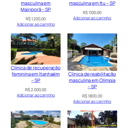
masculina em
masculina em Itu – SP
Mairiporã – SP
R$
1.100,00
Adicionar ao carrinho
R$
1.200,00
Adicionar ao carrinho
Clínica de recuperação
Clínica de reabilitação
feminina em Itanhaém
masculina em Olímpia
– SP
– SP
R$
2.000,00
Adicionar ao carrinho
R$
1.800,00
Adicionar ao carrinho