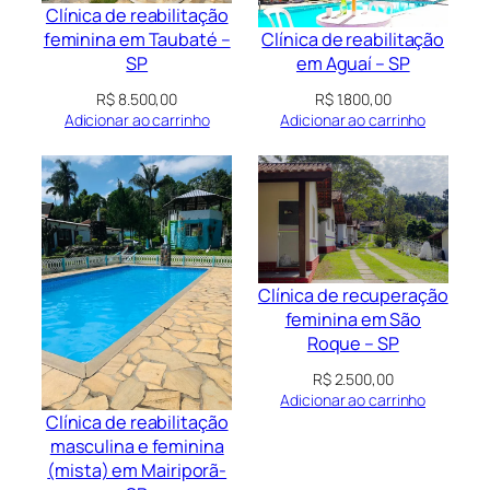
Clínica de reabilitação
Clínica de reabilitação
feminina em Taubaté –
em Aguaí – SP
SP
R$
1.800,00
R$
8.500,00
Adicionar ao carrinho
Adicionar ao carrinho
Clínica de recuperação
feminina em São
Roque – SP
R$
2.500,00
Adicionar ao carrinho
Clínica de reabilitação
masculina e feminina
(mista) em Mairiporã-