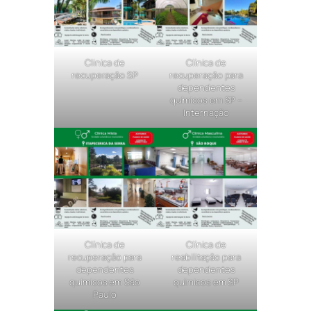
Clinica de
Clínica de
recuperação SP
recuperação para
dependentes
químicos em SP –
Internação
Clínica de
Clínica de
recuperação para
reabilitação para
dependentes
dependentes
químicos em São
químicos em SP
Paulo