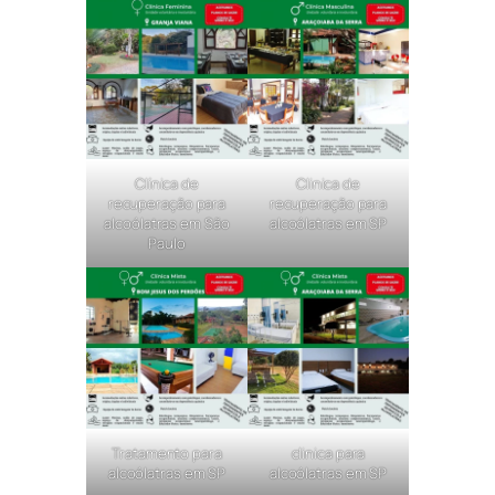
Clínica de
Clinica de
recuperação para
recuperação para
alcoólatras em São
alcoólatras em SP
Paulo
Tratamento para
clinica para
alcoólatras em SP
alcoólatras em SP