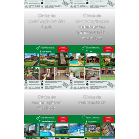
Clinica de
Clínica de
reabilitação em São
recuperação para
Paulo
dependentes
químicos em SP –
Internação
Clinica de
Clinica de
recuperação em
reabilitação SP
São Paulo