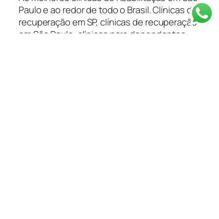
Paulo e ao redor de todo o Brasil. Clínicas de
recuperação em SP, clínicas de recuperação
em São Paulo, clínicas para dependentes
químicos em São Paulo e ao redor do Brasil
tratamento para dependentes químicos e
alcoólatras você encontra na Capital
Remoções.
Categorias
Depoimentos
Blog
Clínica em SP
Depoimentos
Planos de Saúde
Tratamentos
Informações
Resgate 24 Horas
Método de Tratamento
Quem Somos
Equipe