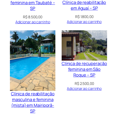
Clínica de reabilitação
feminina em Taubaté –
em Aguaí – SP
SP
R$
1.800,00
R$
8.500,00
Adicionar ao carrinho
Adicionar ao carrinho
Clínica de recuperação
feminina em São
Roque – SP
R$
2.500,00
Adicionar ao carrinho
Clínica de reabilitação
masculina e feminina
(mista) em Mairiporã-
SP