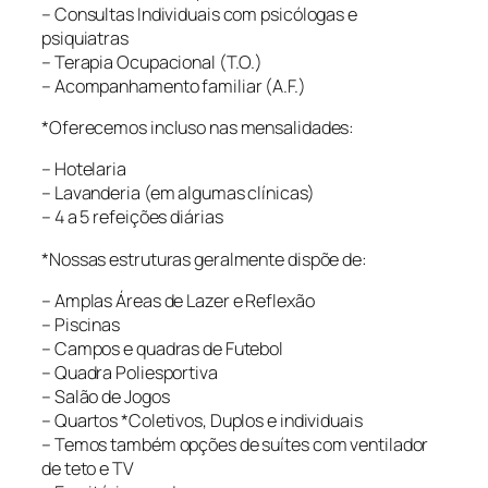
– Consultas Individuais com psicólogas e
psiquiatras
– Terapia Ocupacional (T.O.)
– Acompanhamento familiar (A.F.)
*Oferecemos incluso nas mensalidades:
– Hotelaria
– Lavanderia (em algumas clínicas)
– 4 a 5 refeições diárias
*Nossas estruturas geralmente dispõe de:
– Amplas Áreas de Lazer e Reflexão
– Piscinas
– Campos e quadras de Futebol
– Quadra Poliesportiva
– Salão de Jogos
– Quartos *Coletivos, Duplos e individuais
– Temos também opções de suítes com ventilador
de teto e TV