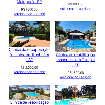
Mairiporã – SP
R$
1.100,00
Adicionar ao carrinho
R$
1.200,00
Adicionar ao carrinho
Clínica de recuperação
Clínica de reabilitação
feminina em Itanhaém
masculina em Olímpia
– SP
– SP
R$
2.000,00
Adicionar ao carrinho
R$
1.800,00
Adicionar ao carrinho
Clínica de reabilitação