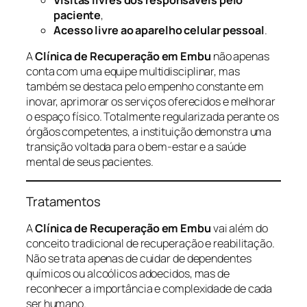
paciente
,
Acesso livre ao aparelho celular pessoal
.
A
Clínica de Recuperação em Embu
não apenas
conta com uma equipe multidisciplinar, mas
também se destaca pelo empenho constante em
inovar, aprimorar os serviços oferecidos e melhorar
o espaço físico. Totalmente regularizada perante os
órgãos competentes, a instituição demonstra uma
transição voltada para o bem-estar e a saúde
mental de seus pacientes.
Tratamentos
A
Clínica de Recuperação em Embu
vai além do
conceito tradicional de recuperação e reabilitação.
Não se trata apenas de cuidar de dependentes
químicos ou alcoólicos adoecidos, mas de
reconhecer a importância e complexidade de cada
ser humano.