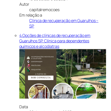
Autor
capitalremocoes
Em relação a
Clínica de recuperação em Guarulhos –
SP
4 Opções de clínicas de recuperação em
Guarulhos SP. Clínica para dependentes
químicos e alcoólatras
Data