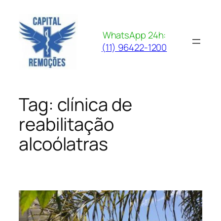
Pular
para
o
WhatsApp 24h:
conteúdo
(11) 96422-1200
Tag:
clínica de
reabilitação
alcoólatras