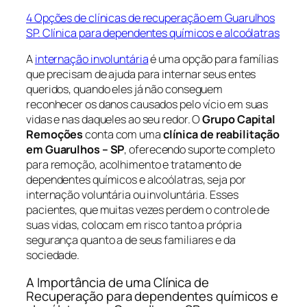
4 Opções de clínicas de recuperação em Guarulhos
SP. Clínica para dependentes químicos e alcoólatras
A
internação involuntária
é uma opção para famílias
que precisam de ajuda para internar seus entes
queridos, quando eles já não conseguem
reconhecer os danos causados pelo vício em suas
vidas e nas daqueles ao seu redor. O
Grupo Capital
Remoções
conta com uma
clínica de reabilitação
em Guarulhos – SP
, oferecendo suporte completo
para remoção, acolhimento e tratamento de
dependentes químicos e alcoólatras, seja por
internação voluntária ou involuntária. Esses
pacientes, que muitas vezes perdem o controle de
suas vidas, colocam em risco tanto a própria
segurança quanto a de seus familiares e da
sociedade.
A Importância de uma Clínica de
Recuperação para dependentes químicos e