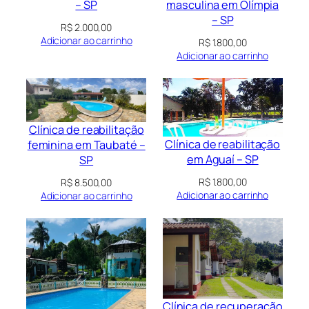
masculina em Olímpia
– SP
– SP
R$
2.000,00
Adicionar ao carrinho
R$
1.800,00
Adicionar ao carrinho
Clínica de reabilitação
Clínica de reabilitação
feminina em Taubaté –
em Aguaí – SP
SP
R$
1.800,00
R$
8.500,00
Adicionar ao carrinho
Adicionar ao carrinho
Clínica de recuperação