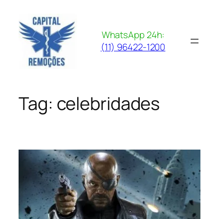
Pular
para
o
WhatsApp 24h:
conteúdo
(11) 96422-1200
Tag:
celebridades