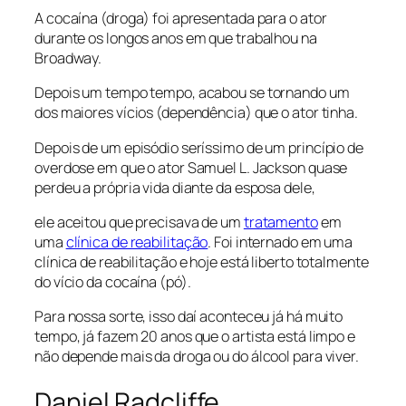
A cocaína (droga) foi apresentada para o ator
durante os longos anos em que trabalhou na
Broadway.
Depois um tempo tempo, acabou se tornando um
dos maiores vícios (dependência) que o ator tinha.
Depois de um episódio seríssimo de um princípio de
overdose em que o ator Samuel L. Jackson quase
perdeu a própria vida diante da esposa dele,
ele aceitou que precisava de um
tratamento
em
uma
clínica de reabilitação
. Foi internado em uma
clínica de reabilitação e hoje está liberto totalmente
do vício da cocaína (pó).
Para nossa sorte, isso daí aconteceu já há muito
tempo, já fazem 20 anos que o artista está limpo e
não depende mais da droga ou do álcool para viver.
Daniel Radcliffe