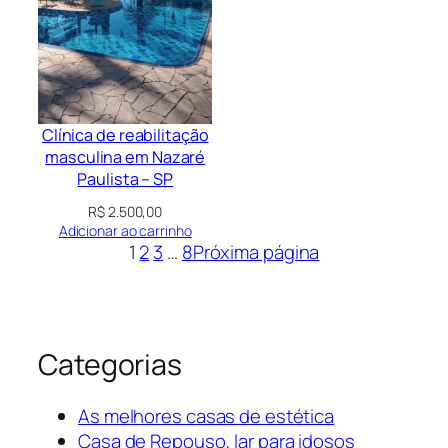
Clínica de reabilitação
masculina em Nazaré
Paulista – SP
R$
2.500,00
Adicionar ao carrinho
1
2
3
…
8
Próxima página
Categorias
As melhores casas de estética
Casa de Repouso, lar para idosos