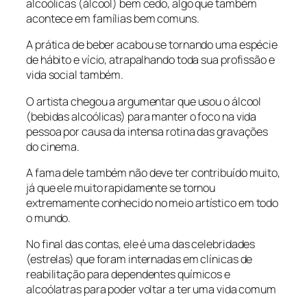
alcoólicas (álcool) bem cedo, algo que também
acontece em famílias bem comuns.
A prática de beber acabou se tornando uma espécie
de hábito e vício, atrapalhando toda sua profissão e
vida social também.
O artista chegou a argumentar que usou o álcool
(bebidas alcoólicas) para manter o foco na vida
pessoa por causa da intensa rotina das gravações
do cinema.
A fama dele também não deve ter contribuído muito,
já que ele muito rapidamente se tornou
extremamente conhecido no meio artístico em todo
o mundo.
No final das contas, ele é uma das celebridades
(estrelas) que foram internadas em clínicas de
reabilitação para dependentes químicos e
alcoólatras para poder voltar a ter uma vida comum