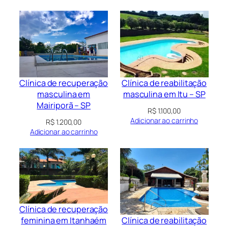
Clínica de recuperação
Clínica de reabilitação
masculina em
masculina em Itu – SP
Mairiporã – SP
R$
1.100,00
Adicionar ao carrinho
R$
1.200,00
Adicionar ao carrinho
Clínica de recuperação
Clínica de reabilitação
feminina em Itanhaém