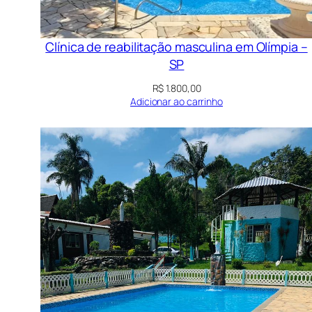
Clínica de reabilitação masculina em Olímpia –
SP
R$
1.800,00
Adicionar ao carrinho