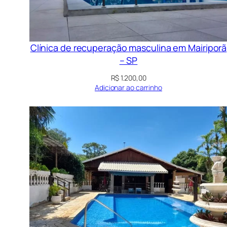
Clínica de recuperação masculina em Mairiporã
– SP
R$
1.200,00
Adicionar ao carrinho