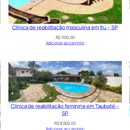
Clínica de reabilitação masculina em Itu – SP
R$
1.100,00
Adicionar ao carrinho
Clínica de reabilitação feminina em Taubaté –
SP
R$
8.500,00
Adicionar ao carrinho