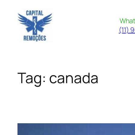
Pular
para
What
o
(11) 
conteúdo
Tag:
canada