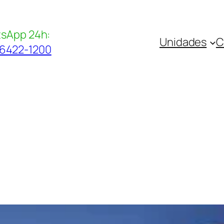
sApp 24h:
Unidades
C
96422-1200