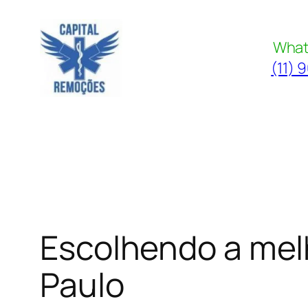
Pular
para
What
o
(11) 
conteúdo
Escolhendo a mel
Paulo