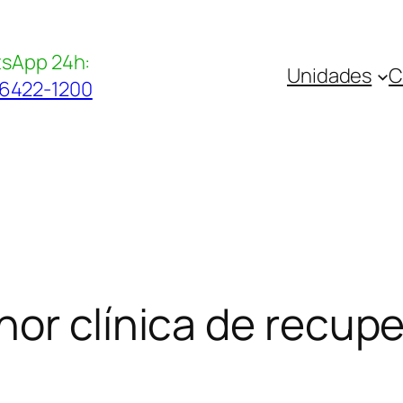
sApp 24h:
Unidades
C
96422-1200
hor clínica de recup