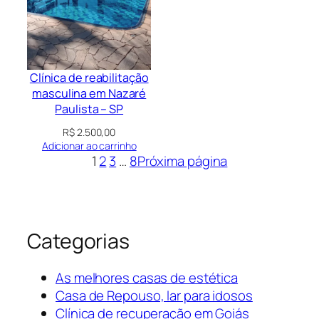
Clínica de reabilitação
masculina em Nazaré
Paulista – SP
R$
2.500,00
Adicionar ao carrinho
1
2
3
…
8
Próxima página
Categorias
As melhores casas de estética
Casa de Repouso, lar para idosos
Clínica de recuperação em Goiás