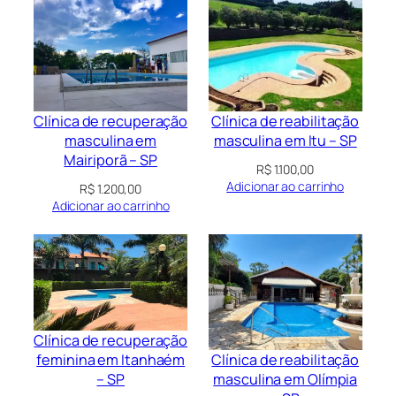
Clínica de recuperação
Clínica de reabilitação
masculina em
masculina em Itu – SP
Mairiporã – SP
R$
1.100,00
Adicionar ao carrinho
R$
1.200,00
Adicionar ao carrinho
Clínica de recuperação
Clínica de reabilitação
feminina em Itanhaém
masculina em Olímpia
– SP