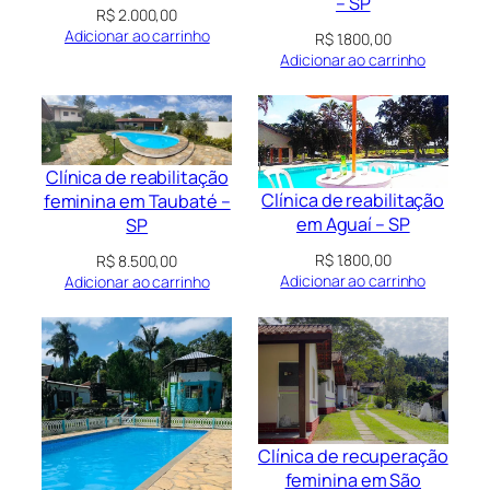
– SP
R$
2.000,00
Adicionar ao carrinho
R$
1.800,00
Adicionar ao carrinho
Clínica de reabilitação
Clínica de reabilitação
feminina em Taubaté –
em Aguaí – SP
SP
R$
1.800,00
R$
8.500,00
Adicionar ao carrinho
Adicionar ao carrinho
Clínica de recuperação
feminina em São