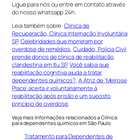
Ligue para nós ou entre em contato através
do nosso whatsapp 24h.
Leia também sobre:
Clinica de
Recuperação,
Clinica Internação Involuntária
SP
,
Celebridades que morreram por
overdose de remédios
,
Cuidado, Polícia Civil
prende donos de clínica de reabilitação
clandestina em Itu SP
,
Você sabia que
reabilitação cognitiva ajuda a tratar
dependentes químicos?
,
A Atriz de ‘Melrose
Place’ aceita ir voluntariamente à
reabilitação após prisão e um suposto
princípio de overdose
.
Veja mais Informações relacionados a Clínica
para dependentes químicos em São Paulo
Tratamento para Dependentes de