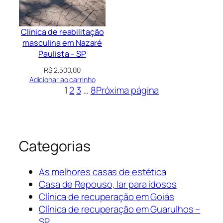
Clínica de reabilitação
masculina em Nazaré
Paulista – SP
R$
2.500,00
Adicionar ao carrinho
1
2
3
…
8
Próxima página
Categorias
As melhores casas de estética
Casa de Repouso, lar para idosos
Clínica de recuperação em Goiás
Clínica de recuperação em Guarulhos –
SP