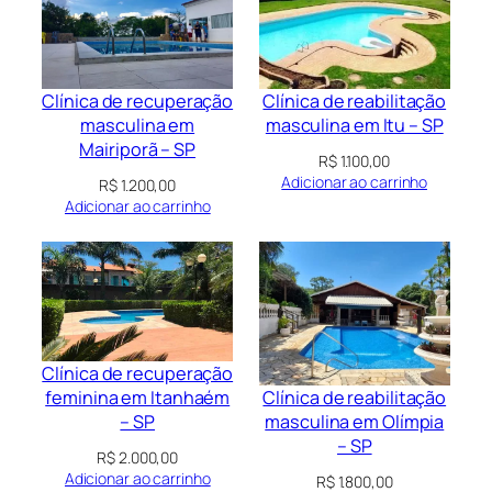
Clínica de recuperação
Clínica de reabilitação
masculina em
masculina em Itu – SP
Mairiporã – SP
R$
1.100,00
Adicionar ao carrinho
R$
1.200,00
Adicionar ao carrinho
Clínica de recuperação
Clínica de reabilitação
feminina em Itanhaém
masculina em Olímpia
– SP
– SP
R$
2.000,00
Adicionar ao carrinho
R$
1.800,00