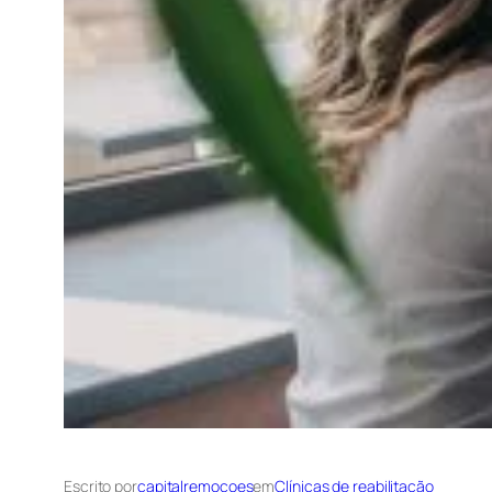
Escrito por
capitalremocoes
em
Clínicas de reabilitação