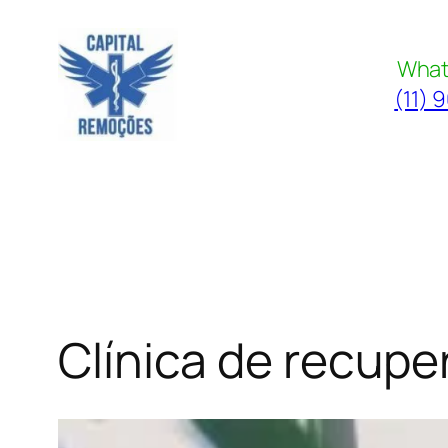
Pular
para
What
o
(11) 
conteúdo
Clínica de recupe