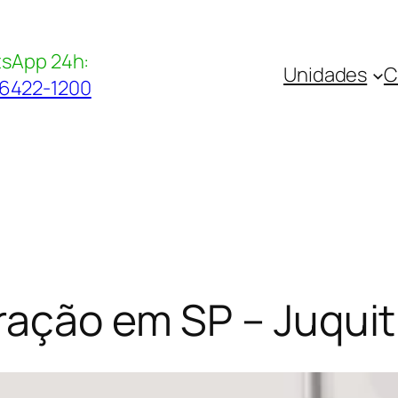
sApp 24h:
Unidades
C
96422-1200
ração em SP – Juquit