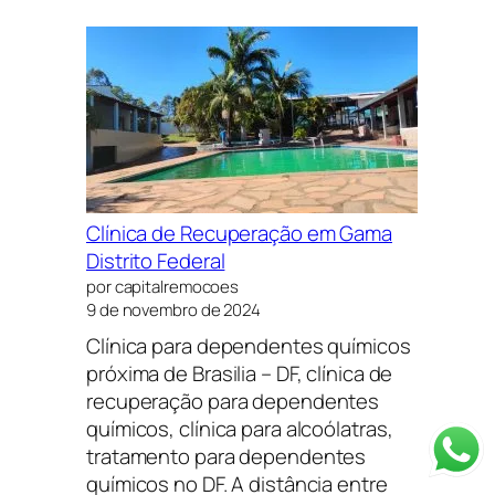
DE
RECUPERAÇÃO
EM
NOVO
GAMA
DISTRITO
FEDERAL
E
Clínica de Recuperação em Gama
GOIÁS
Distrito Federal
PRÓXIMO
por capitalremocoes
A
9 de novembro de 2024
BRASÍLIA
Clínica para dependentes químicos
próxima de Brasilia – DF, clínica de
recuperação para dependentes
químicos, clínica para alcoólatras,
tratamento para dependentes
químicos no DF. A distância entre