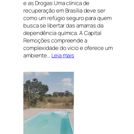
e as Drogas Uma clínica de
recuperação em Brasília deve ser
como um refúgio seguro para quem
busca se libertar das amarras da
dependência química. A Capital
Remoções compreende a
complexidade do vício e oferece um
:
ambiente…
Leia mais
Clínica
de
recuperação
em
Brasília