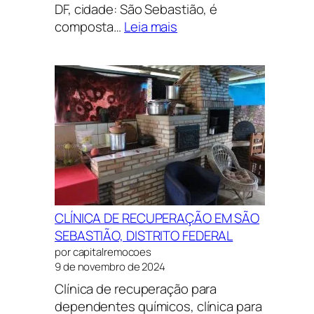
DF, cidade: São Sebastião, é
:
composta…
Leia mais
CLÍNICA
DE
RECUPERAÇÃO
EM
SÃO
SEBASTIÃO,
DISTRITO
FEDERAL
CLÍNICA DE RECUPERAÇÃO EM SÃO
SEBASTIÃO, DISTRITO FEDERAL
por capitalremocoes
9 de novembro de 2024
Clínica de recuperação para
dependentes químicos, clínica para