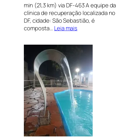
min (21,3 km) via DF-463 A equipe da
clínica de recuperação localizada no
DF, cidade: São Sebastião, é
:
composta…
Leia mais
CLÍNICA
DE
RECUPERAÇÃO
EM
PARANOÁ,
DISTRITO
FEDERAL