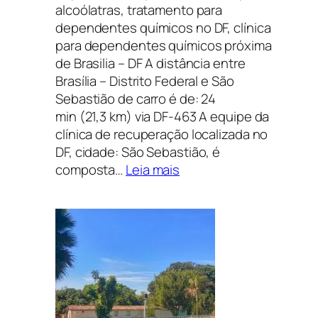
alcoólatras, tratamento para
dependentes químicos no DF, clínica
para dependentes químicos próxima
de Brasilia – DF A distância entre
Brasília – Distrito Federal e São
Sebastião de carro é de: 24
min (21,3 km) via DF-463 A equipe da
clínica de recuperação localizada no
DF, cidade: São Sebastião, é
:
composta…
Leia mais
CLÍNICA
DE
RECUPERAÇÃO
EM
SÃO
SEBASTIÃO,
DISTRITO
FEDERAL