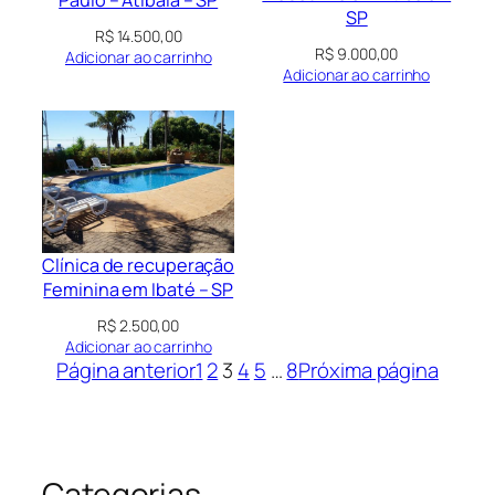
Paulo – Atibaia – SP
SP
R$
14.500,00
R$
9.000,00
Adicionar ao carrinho
Adicionar ao carrinho
Clínica de recuperação
Feminina em Ibaté – SP
R$
2.500,00
Adicionar ao carrinho
Página anterior
1
2
3
4
5
…
8
Próxima página
Categorias