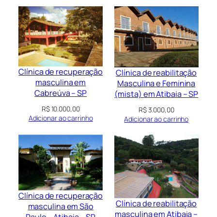
Clínica de recuperação
Clínica de reabilitação
masculina em
Masculina e Feminina
Cabreúva – SP
(mista) em Atibaia – SP
R$
10.000,00
R$
3.000,00
Adicionar ao carrinho
Adicionar ao carrinho
Clínica de recuperação
Clínica de reabilitação
masculina em São
masculina em Atibaia –