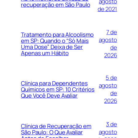
agosto
recuperação em São Paulo
de 2021
7 de
Tratamento para Alcoolismo
agosto
em SP: Quando o “Só Mais
Uma Dose” Deixa de Ser
de
Apenas um Hábito
2026
5 de
Clínica para Dependentes
agosto
Químicos em SP: 10 Critérios
de
Que Você Deve Avaliar
2026
3 de
Clínica de Recuperação em
agosto
São Paulo: O Que Avaliar