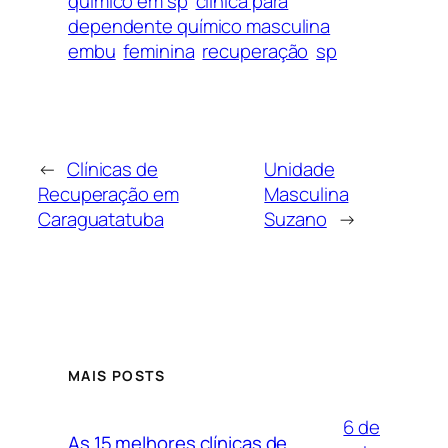
quimico em sp
clínica para
dependente químico masculina
embu
feminina
recuperação
sp
←
Clínicas de
Unidade
Recuperação em
Masculina
Caraguatatuba
Suzano
→
MAIS POSTS
6 de
As 15 melhores clínicas de