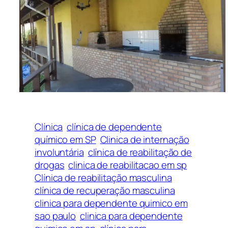
Clínica
clínica de dependente
químico em SP
Clinica de internação
involuntária
clínica de reabilitação de
drogas
clinica de reabilitacao em sp
Clínica de reabilitação masculina
clínica de recuperação masculina
clinica para dependente quimico em
sao paulo
clinica para dependente