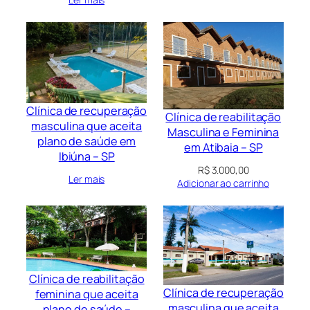
Clínica de recuperação
Clínica de reabilitação
masculina que aceita
Masculina e Feminina
plano de saúde em
em Atibaia – SP
Ibiúna – SP
R$
3.000,00
Ler mais
Adicionar ao carrinho
Clínica de reabilitação
Clínica de recuperação
feminina que aceita
masculina que aceita
plano de saúde –