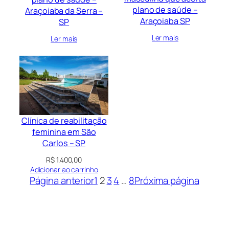
plano de saúde –
Araçoiaba da Serra –
Araçoiaba SP
SP
Ler mais
Ler mais
Clínica de reabilitação
feminina em São
Carlos – SP
R$
1.400,00
Adicionar ao carrinho
Página anterior
1
2
3
4
…
8
Próxima página