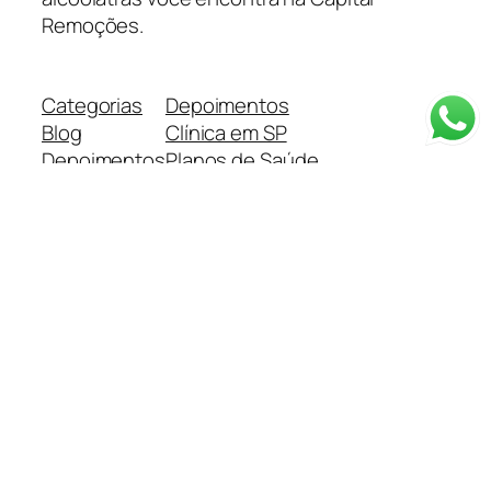
Remoções.
Categorias
Depoimentos
Blog
Clínica em SP
Depoimentos
Planos de Saúde
Tratamentos
Informações
Resgate 24 Horas
Método de Tratamento
Quem Somos
Equipe
Enxoval
Clínica para Menores
Contato
Trabalhe Conosco