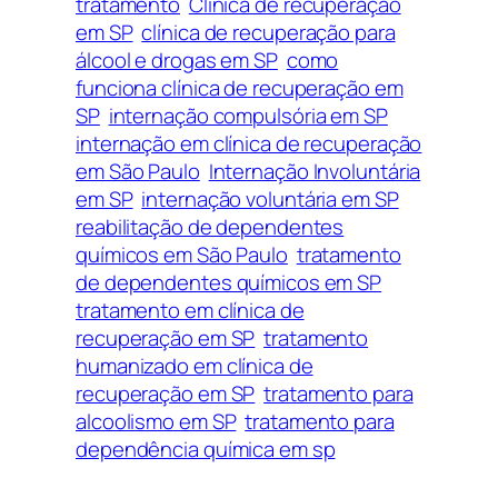
tratamento
Clínica de recuperação
em SP
clínica de recuperação para
álcool e drogas em SP
como
funciona clínica de recuperação em
SP
internação compulsória em SP
internação em clínica de recuperação
em São Paulo
Internação Involuntária
em SP
internação voluntária em SP
reabilitação de dependentes
químicos em São Paulo
tratamento
de dependentes químicos em SP
tratamento em clínica de
recuperação em SP
tratamento
humanizado em clínica de
recuperação em SP
tratamento para
alcoolismo em SP
tratamento para
dependência química em sp