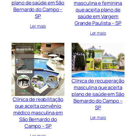
plano de saúde em São
masculina e feminina
Bernardo do Campo –
que aceita plano de
SP
saúde em Vargem
Grande Paulista – SP
Ler mais
Ler mais
Clínica de recuperação
masculina que aceita
plano de saúde em Sâo
Clínica de reabilitação
Bernardo do Campo –
que aceita convênio
SP
médico masculina em
Ler mais
São Bernardo do
Campo – SP
Ler mais