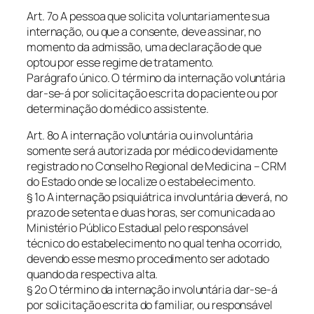
Art. 7o A pessoa que solicita voluntariamente sua
internação, ou que a consente, deve assinar, no
momento da admissão, uma declaração de que
optou por esse regime de tratamento.
Parágrafo único. O término da internação voluntária
dar-se-á por solicitação escrita do paciente ou por
determinação do médico assistente.
Art. 8o A internação voluntária ou involuntária
somente será autorizada por médico devidamente
registrado no Conselho Regional de Medicina – CRM
do Estado onde se localize o estabelecimento.
§ 1o A internação psiquiátrica involuntária deverá, no
prazo de setenta e duas horas, ser comunicada ao
Ministério Público Estadual pelo responsável
técnico do estabelecimento no qual tenha ocorrido,
devendo esse mesmo procedimento ser adotado
quando da respectiva alta.
§ 2o O término da internação involuntária dar-se-á
por solicitação escrita do familiar, ou responsável