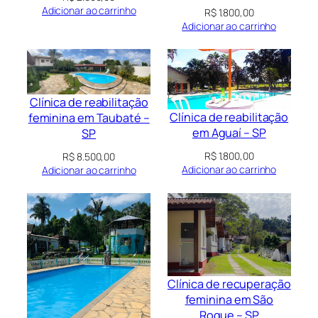
Adicionar ao carrinho
R$
1.800,00
Adicionar ao carrinho
Clínica de reabilitação
Clínica de reabilitação
feminina em Taubaté –
em Aguaí – SP
SP
R$
1.800,00
R$
8.500,00
Adicionar ao carrinho
Adicionar ao carrinho
Clínica de recuperação
feminina em São
Roque – SP