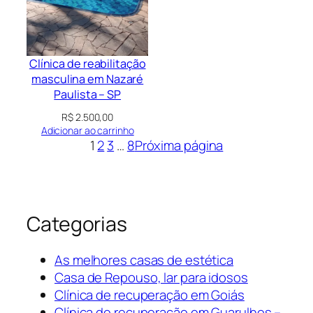
Clínica de reabilitação
masculina em Nazaré
Paulista – SP
R$
2.500,00
Adicionar ao carrinho
1
2
3
…
8
Próxima página
Categorias
As melhores casas de estética
Casa de Repouso, lar para idosos
Clínica de recuperação em Goiás
Clínica de recuperação em Guarulhos –