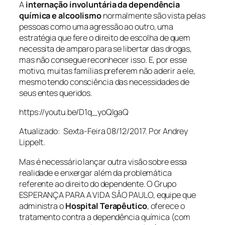
A
internação involuntária da dependência
química e alcoolismo
normalmente são vista pelas
pessoas como uma agressão ao outro, uma
estratégia que fere o direito de escolha de quem
necessita de amparo para se libertar das drogas,
mas não consegue reconhecer isso. E, por esse
motivo, muitas famílias preferem não aderir a ele,
mesmo tendo consciência das necessidades de
seus entes queridos.
https://youtu.be/D1q_yoQIgaQ
Atualizado: Sexta-Feira 08/12/2017. Por Andrey
Lippelt.
Mas é necessário lançar outra visão sobre essa
realidade e enxergar além da problemática
referente ao direito do dependente. O Grupo
ESPERANÇA PARA A VIDA SÂO PAULO, equipe que
administra o
Hospital Terapêutico
, oferece o
tratamento contra a dependência química (com