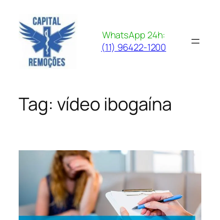
Pular
para
o
WhatsApp 24h:
conteúdo
(11) 96422-1200
Tag:
vídeo ibogaína