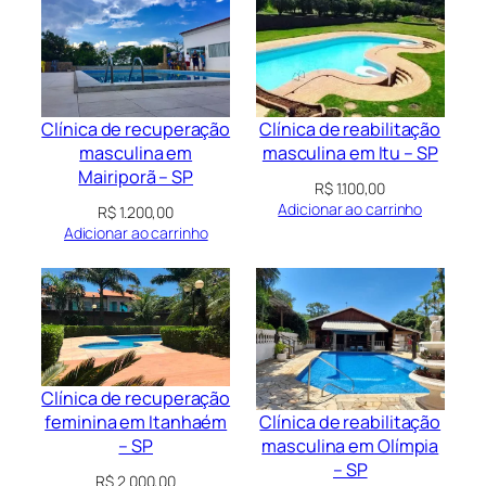
Clínica de recuperação
Clínica de reabilitação
masculina em
masculina em Itu – SP
Mairiporã – SP
R$
1.100,00
Adicionar ao carrinho
R$
1.200,00
Adicionar ao carrinho
Clínica de recuperação
Clínica de reabilitação
feminina em Itanhaém
masculina em Olímpia
– SP
– SP
R$
2.000,00