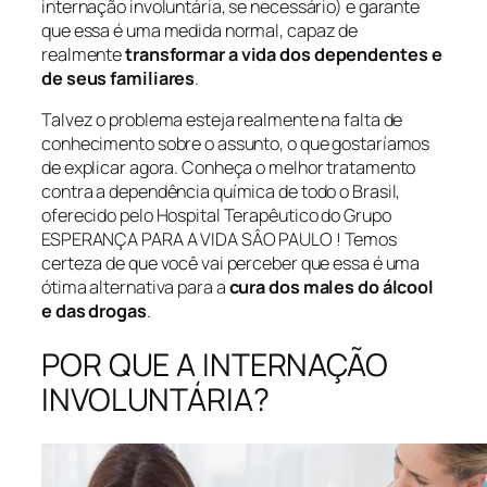
internação involuntária, se necessário) e garante
que essa é uma medida normal, capaz de
realmente
transformar a vida dos dependentes e
de seus familiares
.
Talvez o problema esteja realmente na falta de
conhecimento sobre o assunto, o que gostaríamos
de explicar agora. Conheça o melhor tratamento
contra a dependência química de todo o Brasil,
oferecido pelo Hospital Terapêutico do Grupo
ESPERANÇA PARA A VIDA SÂO PAULO ! Temos
certeza de que você vai perceber que essa é uma
ótima alternativa para a
cura dos males do álcool
e das drogas
.
POR QUE A INTERNAÇÃO
INVOLUNTÁRIA?