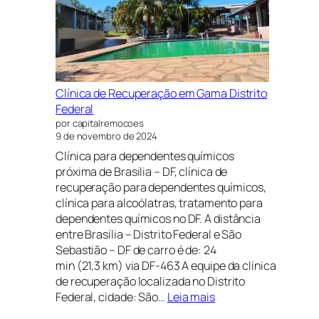
NOVO
GAMA
DISTRITO
FEDERAL
E
GOIÁS
Clínica de Recuperação em Gama Distrito
PRÓXIMO
Federal
A
por capitalremocoes
BRASÍLIA
9 de novembro de 2024
Clínica para dependentes químicos
próxima de Brasilia – DF, clínica de
recuperação para dependentes químicos,
clínica para alcoólatras, tratamento para
dependentes químicos no DF. A distância
entre Brasília – Distrito Federal e São
Sebastião – DF de carro é de: 24
min (21,3 km) via DF-463 A equipe da clínica
de recuperação localizada no Distrito
:
Federal, cidade: São…
Leia mais
Clínica