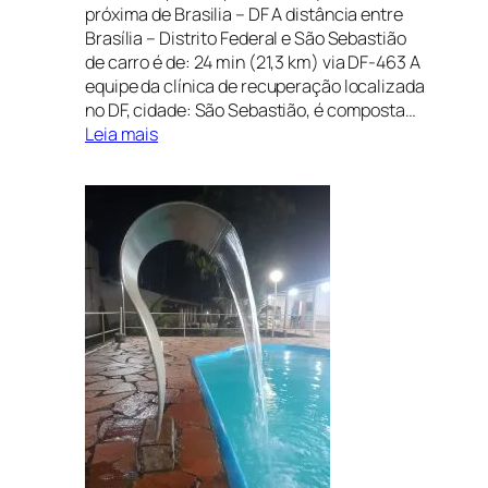
próxima de Brasilia – DF A distância entre
Brasília – Distrito Federal e São Sebastião
de carro é de: 24 min (21,3 km) via DF-463 A
equipe da clínica de recuperação localizada
no DF, cidade: São Sebastião, é composta…
:
Leia mais
CLÍNICA
DE
RECUPERAÇÃO
EM
PARANOÁ,
DISTRITO
FEDERAL