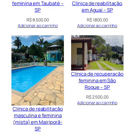
Clínica de reabilitação
feminina em Taubaté –
em Aguaí – SP
SP
R$
1.800,00
R$
8.500,00
Adicionar ao carrinho
Adicionar ao carrinho
Clínica de recuperação
feminina em São
Roque – SP
R$
2.500,00
Adicionar ao carrinho
Clínica de reabilitação
masculina e feminina
(mista) em Mairiporã-
SP