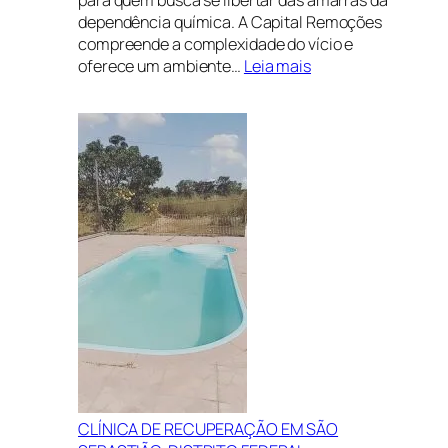
dependência química. A Capital Remoções
compreende a complexidade do vício e
:
oferece um ambiente…
Leia mais
Clínica
de
recuperação
em
Brasília
CLÍNICA DE RECUPERAÇÃO EM SÃO