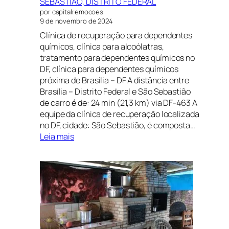
SEBASTIÃO, DISTRITO FEDERAL
por capitalremocoes
9 de novembro de 2024
Clínica de recuperação para dependentes
químicos, clínica para alcoólatras,
tratamento para dependentes químicos no
DF, clínica para dependentes químicos
próxima de Brasilia – DF A distância entre
Brasília – Distrito Federal e São Sebastião
de carro é de: 24 min (21,3 km) via DF-463 A
equipe da clínica de recuperação localizada
no DF, cidade: São Sebastião, é composta…
:
Leia mais
CLÍNICA
DE
RECUPERAÇÃO
EM
SÃO
SEBASTIÃO,
DISTRITO
FEDERAL