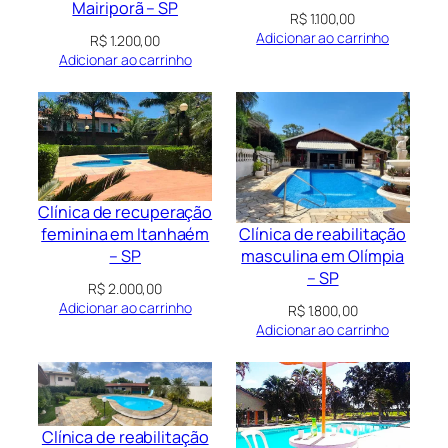
Mairiporã – SP
R$
1.100,00
Adicionar ao carrinho
R$
1.200,00
Adicionar ao carrinho
Clínica de recuperação
Clínica de reabilitação
feminina em Itanhaém
masculina em Olímpia
– SP
– SP
R$
2.000,00
Adicionar ao carrinho
R$
1.800,00
Adicionar ao carrinho
Clínica de reabilitação