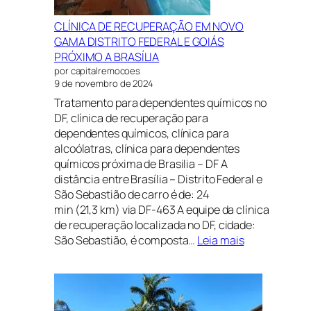
CLÍNICA DE RECUPERAÇÃO EM NOVO
GAMA DISTRITO FEDERAL E GOIÁS
PRÓXIMO A BRASÍLIA
por capitalremocoes
9 de novembro de 2024
Tratamento para dependentes químicos no
DF, clínica de recuperação para
dependentes químicos, clínica para
alcoólatras, clínica para dependentes
químicos próxima de Brasilia – DF A
distância entre Brasília – Distrito Federal e
São Sebastião de carro é de: 24
min (21,3 km) via DF-463 A equipe da clínica
de recuperação localizada no DF, cidade:
:
São Sebastião, é composta…
Leia mais
CLÍNICA
DE
RECUPERAÇ
EM