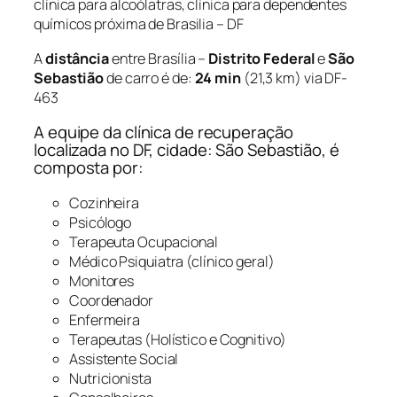
clínica para alcoólatras, clínica para dependentes
químicos próxima de Brasilia – DF
A
distância
entre Brasília –
Distrito Federal
e
São
Sebastião
de carro é de:
24 min
(21,3 km) via DF-
463
A equipe da clínica de recuperação
localizada no DF, cidade: São Sebastião, é
composta por:
Cozinheira
Psicólogo
Terapeuta Ocupacional
Médico Psiquiatra (clínico geral)
Monitores
Coordenador
Enfermeira
Terapeutas (Holístico e Cognitivo)
Assistente Social
Nutricionista