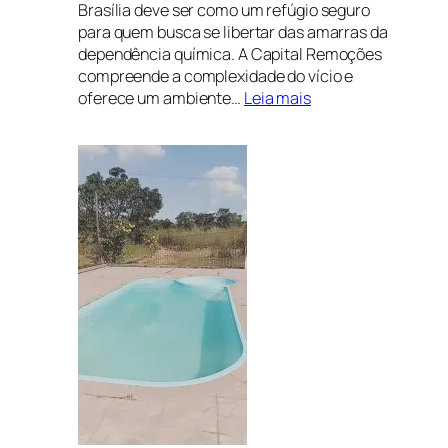
Brasília deve ser como um refúgio seguro
para quem busca se libertar das amarras da
dependência química. A Capital Remoções
compreende a complexidade do vício e
:
oferece um ambiente…
Leia mais
Clínica
de
recuperação
em
Brasília