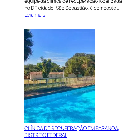
equipe da clínica de recuperação localizada
no DF, cidade: São Sebastião, é composta…
:
Leia mais
CLÍNICA
DE
RECUPERAÇÃO
EM
SÃO
SEBASTIÃO,
DISTRITO
FEDERAL
CLÍNICA DE RECUPERAÇÃO EM PARANOÁ,
DISTRITO FEDERAL