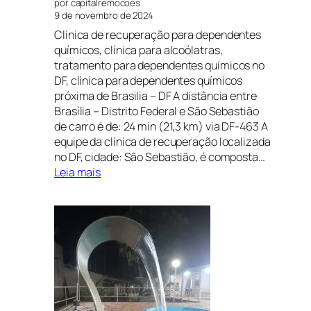
por capitalremocoes
9 de novembro de 2024
Clínica de recuperação para dependentes
químicos, clínica para alcoólatras,
tratamento para dependentes químicos no
DF, clínica para dependentes químicos
próxima de Brasilia – DF A distância entre
Brasília – Distrito Federal e São Sebastião
de carro é de: 24 min (21,3 km) via DF-463 A
equipe da clínica de recuperação localizada
no DF, cidade: São Sebastião, é composta…
:
Leia mais
CLÍNICA
DE
RECUPERAÇÃO
EM
PARANOÁ,
DISTRITO
FEDERAL