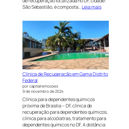
de recuperação localizada no DF, cidade:
:
São Sebastião, é composta…
Leia mais
CLÍNICA
DE
RECUPERAÇ
EM
NOVO
GAMA
DISTRITO
FEDERAL
E
GOIÁS
Clínica de Recuperação em Gama Distrito
PRÓXIMO
Federal
A
por capitalremocoes
BRASÍLIA
9 de novembro de 2024
Clínica para dependentes químicos
próxima de Brasilia – DF, clínica de
recuperação para dependentes químicos,
clínica para alcoólatras, tratamento para
dependentes químicos no DF. A distância