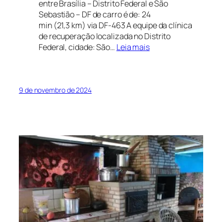
entre Brasília – Distrito Federal e São
Sebastião – DF de carro é de: 24
min (21,3 km) via DF-463 A equipe da clínica
de recuperação localizada no Distrito
:
Federal, cidade: São…
Leia mais
Clínica
de
Recuperação
em
9 de novembro de 2024
Gama
Distrito
Federal