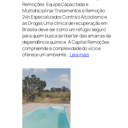
Remoções: Equipe Capacitada e
Multidisciplinar Tratamentos e Remoção
24h Especializados Contra o Alcoolismo e
as Drogas Uma clínica de recuperação em
Brasília deve ser como um refúgio seguro
para quem busca se libertar das amarras da
dependência química. A Capital Remoções
compreende a complexidade do vício e
:
oferece um ambiente…
Leia mais
Clínica
de
recuperação
em
Brasília