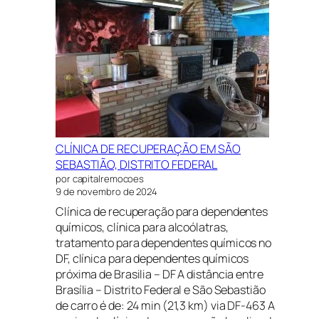
RECUPERAÇÃO
EM
SÃO
SEBASTIÃO,
DISTRITO
FEDERAL
CLÍNICA DE RECUPERAÇÃO EM SÃO
SEBASTIÃO, DISTRITO FEDERAL
por capitalremocoes
9 de novembro de 2024
Clínica de recuperação para dependentes
químicos, clínica para alcoólatras,
tratamento para dependentes químicos no
DF, clínica para dependentes químicos
próxima de Brasilia – DF A distância entre
Brasília – Distrito Federal e São Sebastião
de carro é de: 24 min (21,3 km) via DF-463 A