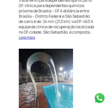
tratamento para dependentes químicos no
DF, clínica para dependentes químicos
próxima de Brasilia – DF A distância entre
Brasília – Distrito Federal e São Sebastião
de carro é de: 24 min (21,3 km) via DF-463 A
equipe da clínica de recuperação localizada
no DF, cidade: São Sebastião, é composta…
:
Leia mais
CLÍNICA
DE
RECUPERAÇÃO
EM
PARANOÁ,
DISTRITO
FEDERAL