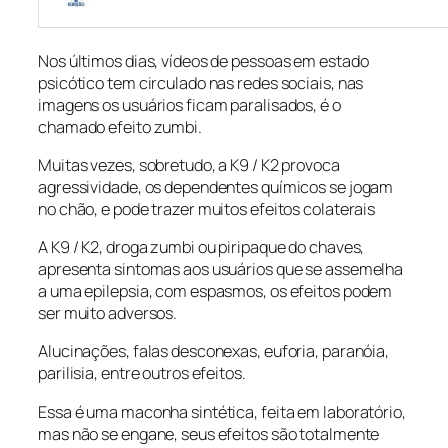
Nos últimos dias, vídeos de pessoas em estado
psicótico tem circulado nas redes sociais, nas
imagens os usuários ficam paralisados, é o
chamado efeito zumbi.
Muitas vezes, sobretudo, a K9 / K2 provoca
agressividade, os dependentes químicos se jogam
no chão, e pode trazer muitos efeitos colaterais
A K9 / K2, droga zumbi ou piripaque do chaves,
apresenta sintomas aos usuários que se assemelha
a uma epilepsia, com espasmos, os efeitos podem
ser muito adversos.
Alucinações, falas desconexas, euforia, paranóia,
parilisia, entre outros efeitos.
Essa é uma maconha sintética, feita em laboratório,
mas não se engane, seus efeitos são totalmente