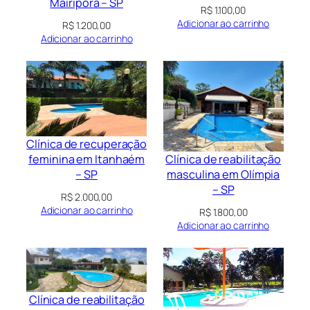
Mairiporã – SP
R$
1.100,00
Adicionar ao carrinho
R$
1.200,00
Adicionar ao carrinho
Clínica de recuperação
Clínica de reabilitação
feminina em Itanhaém
masculina em Olímpia
– SP
– SP
R$
2.000,00
Adicionar ao carrinho
R$
1.800,00
Adicionar ao carrinho
Clínica de reabilitação