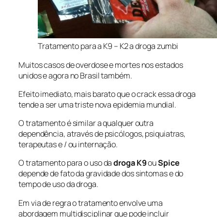
Tratamento para a K9 – K2 a droga zumbi
Muitos casos de overdose e mortes nos estados
unidos e agora no Brasil também.
Efeito imediato, mais barato que o crack essa droga
tende a ser uma triste nova epidemia mundial.
O tratamento é similar a qualquer outra
dependência, através de psicólogos, psiquiatras,
terapeutas e / ou internação.
O tratamento para o uso da
droga K9
ou
Spice
depende de fato da gravidade dos sintomas e do
tempo de uso da droga.
Em via de regra o tratamento envolve uma
abordagem multidisciplinar que pode incluir