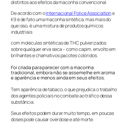
distintos aos efeitos da maconha convencional.
De acordo com o
Internacional Police Association
a
K9 é de fato uma maconha sintética, mas mais do
que isso, é uma mistura de produtos químicos
industriais
com moléculas sintéticas de THC pulverizados
sobre qualquer erva seca – como capim, envolto em
brilhantes e chamativos pacotes coloridos.
Foi criada para parecer com a maconha
tradicional, embora não se assemelhe em aroma
e aparência e menos ainda em seus efeitos.
Tem aparência de tabaco, o que prejudica o trabalho
dos agentes policiais no combate ao tráfico dessa
substância.
Seus efeitos podem durar muito tempo, em poucas
doses pode causar overdose e até morte.