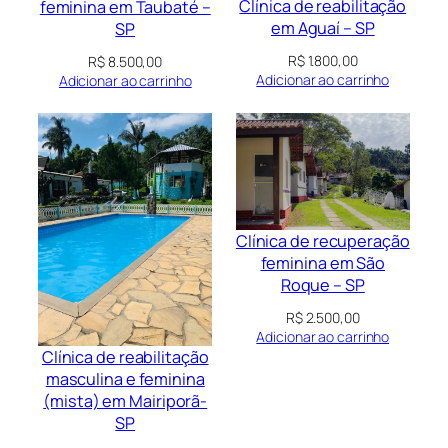
Clínica de reabilitação
feminina em Taubaté –
em Aguaí – SP
SP
R$
1.800,00
R$
8.500,00
Adicionar ao carrinho
Adicionar ao carrinho
Clínica de recuperação
feminina em São
Roque – SP
R$
2.500,00
Adicionar ao carrinho
Clínica de reabilitação
masculina e feminina
(mista) em Mairiporã-
SP