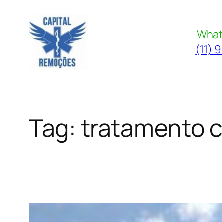
Pular
para
What
o
(11) 
conteúdo
Tag:
tratamento c