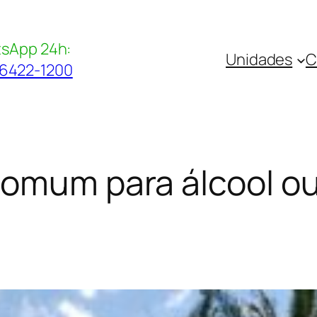
sApp 24h:
Unidades
C
96422-1200
omum para álcool o