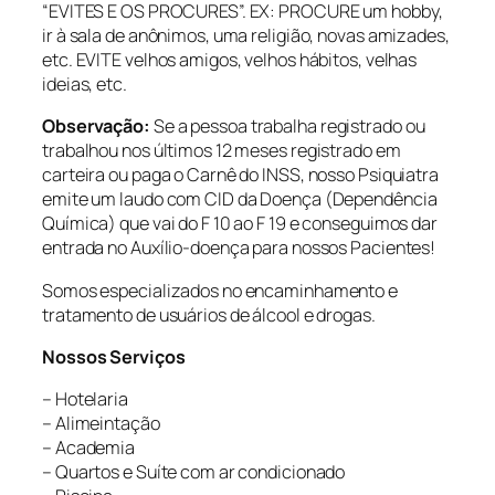
“EVITES E OS PROCURES”. EX: PROCURE um hobby,
ir à sala de anônimos, uma religião, novas amizades,
etc. EVITE velhos amigos, velhos hábitos, velhas
ideias, etc.
Observação:
Se a pessoa trabalha registrado ou
trabalhou nos últimos 12 meses registrado em
carteira ou paga o Carnê do INSS, nosso Psiquiatra
emite um laudo com CID da Doença (Dependência
Química) que vai do F 10 ao F 19 e conseguimos dar
entrada no Auxílio-doença para nossos Pacientes!
Somos especializados no encaminhamento e
tratamento de usuários de álcool e drogas.
Nossos Serviços
– Hotelaria
– Alimeintação
– Academia
– Quartos e Suíte com ar condicionado