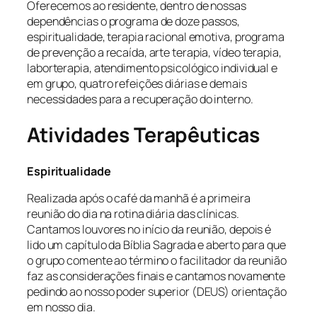
Oferecemos ao residente, dentro de nossas
dependências o programa de doze passos,
espiritualidade, terapia racional emotiva, programa
de prevenção a recaída, arte terapia, vídeo terapia,
laborterapia, atendimento psicológico individual e
em grupo, quatro refeições diárias e demais
necessidades para a recuperação do interno.
Atividades Terapêuticas
Espiritualidade
Realizada após o café da manhã é a primeira
reunião do dia na rotina diária das clínicas.
Cantamos louvores no início da reunião, depois é
lido um capítulo da Bíblia Sagrada e aberto para que
o grupo comente ao término o facilitador da reunião
faz as considerações finais e cantamos novamente
pedindo ao nosso poder superior (DEUS) orientação
em nosso dia.