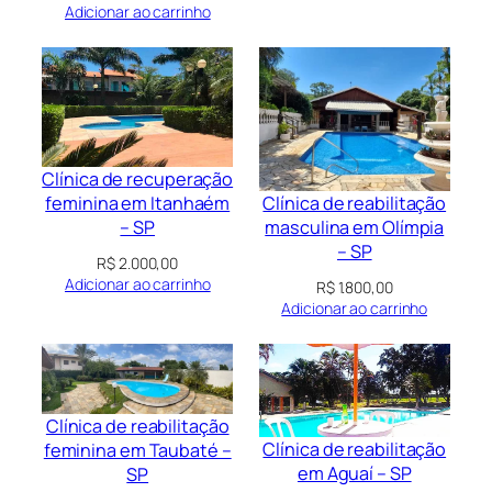
Adicionar ao carrinho
Clínica de recuperação
Clínica de reabilitação
feminina em Itanhaém
masculina em Olímpia
– SP
– SP
R$
2.000,00
Adicionar ao carrinho
R$
1.800,00
Adicionar ao carrinho
Clínica de reabilitação
Clínica de reabilitação
feminina em Taubaté –
em Aguaí – SP
SP