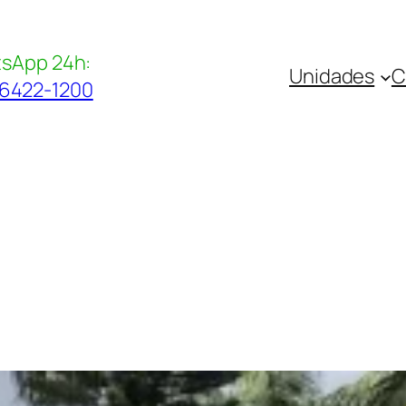
sApp 24h:
Unidades
C
96422-1200