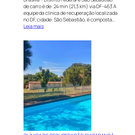
de carro é de: 24 min (21,3 km) via DF-463 A
equipe da clínica de recuperação localizada
no DF, cidade: São Sebastião, é composta…
:
Leia mais
CLÍNICA
DE
RECUPERAÇÃO
EM
SÃO
SEBASTIÃO,
DISTRITO
FEDERAL