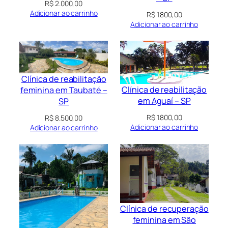
R$
2.000,00
Adicionar ao carrinho
R$
1.800,00
Adicionar ao carrinho
Clínica de reabilitação
Clínica de reabilitação
feminina em Taubaté –
em Aguaí – SP
SP
R$
1.800,00
R$
8.500,00
Adicionar ao carrinho
Adicionar ao carrinho
Clínica de recuperação
feminina em São