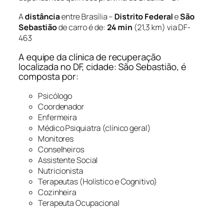
A
distância
entre Brasília –
Distrito Federal
e
São
Sebastião
de carro é de:
24 min
(21,3 km) via DF-
463
A equipe da clínica de recuperação
localizada no DF, cidade: São Sebastião, é
composta por:
Psicólogo
Coordenador
Enfermeira
Médico Psiquiatra (clínico geral)
Monitores
Conselheiros
Assistente Social
Nutricionista
Terapeutas (Holístico e Cognitivo)
Cozinheira
Terapeuta Ocupacional