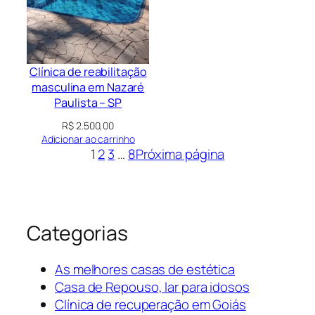
Clínica de reabilitação
masculina em Nazaré
Paulista – SP
R$
2.500,00
Adicionar ao carrinho
1
2
3
…
8
Próxima página
Categorias
As melhores casas de estética
Casa de Repouso, lar para idosos
Clínica de recuperação em Goiás