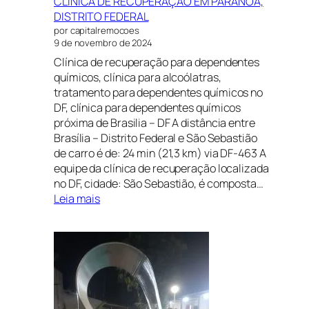
CLÍNICA DE RECUPERAÇÃO EM PARANOÁ,
DISTRITO FEDERAL
por capitalremocoes
9 de novembro de 2024
Clínica de recuperação para dependentes
químicos, clínica para alcoólatras,
tratamento para dependentes químicos no
DF, clínica para dependentes químicos
próxima de Brasilia – DF A distância entre
Brasília – Distrito Federal e São Sebastião
de carro é de: 24 min (21,3 km) via DF-463 A
equipe da clínica de recuperação localizada
no DF, cidade: São Sebastião, é composta…
:
Leia mais
CLÍNICA
DE
RECUPERAÇÃO
EM
PARANOÁ,
DISTRITO
FEDERAL