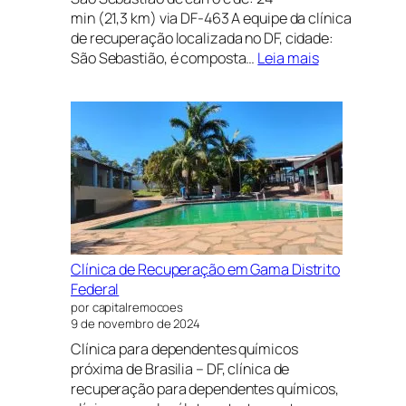
min (21,3 km) via DF-463 A equipe da clínica
de recuperação localizada no DF, cidade:
:
São Sebastião, é composta…
Leia mais
CLÍNICA
DE
RECUPERAÇ
EM
NOVO
GAMA
DISTRITO
FEDERAL
E
GOIÁS
Clínica de Recuperação em Gama Distrito
PRÓXIMO
Federal
A
por capitalremocoes
BRASÍLIA
9 de novembro de 2024
Clínica para dependentes químicos
próxima de Brasilia – DF, clínica de
recuperação para dependentes químicos,