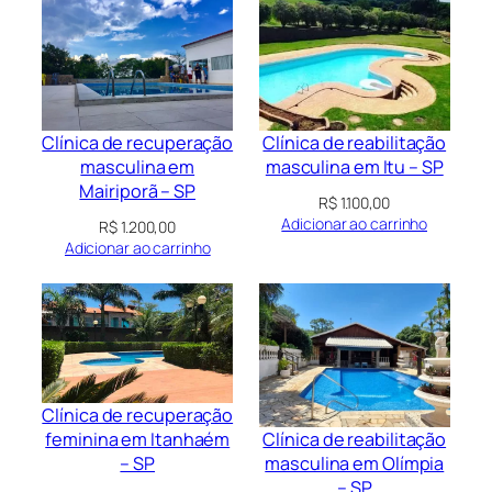
Clínica de recuperação
Clínica de reabilitação
masculina em
masculina em Itu – SP
Mairiporã – SP
R$
1.100,00
Adicionar ao carrinho
R$
1.200,00
Adicionar ao carrinho
Clínica de recuperação
Clínica de reabilitação
feminina em Itanhaém
masculina em Olímpia
– SP
– SP