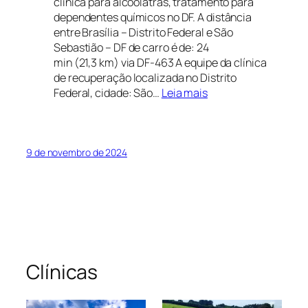
clínica para alcoólatras, tratamento para
dependentes químicos no DF. A distância
entre Brasília – Distrito Federal e São
Sebastião – DF de carro é de: 24
min (21,3 km) via DF-463 A equipe da clínica
de recuperação localizada no Distrito
:
Federal, cidade: São…
Leia mais
Clínica
de
Recuperação
em
9 de novembro de 2024
Gama
Distrito
Federal
Clínicas