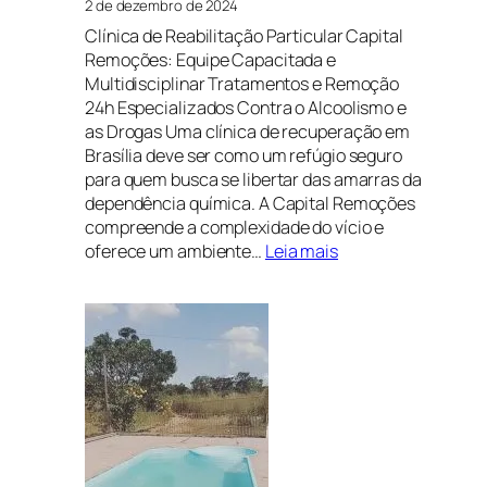
2 de dezembro de 2024
Clínica de Reabilitação Particular Capital
Remoções: Equipe Capacitada e
Multidisciplinar Tratamentos e Remoção
24h Especializados Contra o Alcoolismo e
as Drogas Uma clínica de recuperação em
Brasília deve ser como um refúgio seguro
para quem busca se libertar das amarras da
dependência química. A Capital Remoções
compreende a complexidade do vício e
:
oferece um ambiente…
Leia mais
Clínica
de
recuperação
em
Brasília