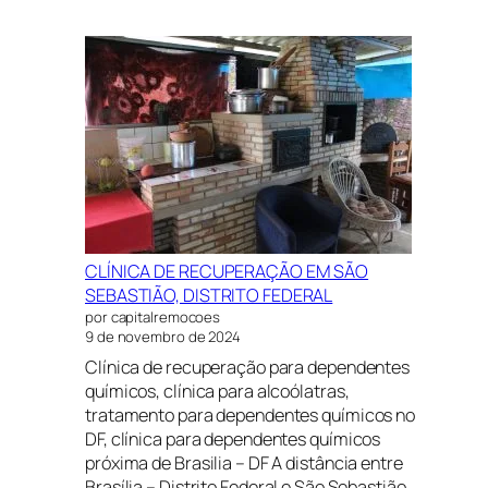
CLÍNICA
DE
RECUPERAÇÃO
EM
SÃO
SEBASTIÃO,
DISTRITO
FEDERAL
CLÍNICA DE RECUPERAÇÃO EM SÃO
SEBASTIÃO, DISTRITO FEDERAL
por capitalremocoes
9 de novembro de 2024
Clínica de recuperação para dependentes
químicos, clínica para alcoólatras,
tratamento para dependentes químicos no
DF, clínica para dependentes químicos
próxima de Brasilia – DF A distância entre
Brasília – Distrito Federal e São Sebastião