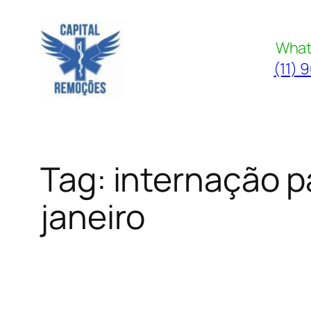
Pular
para
What
o
(11) 
conteúdo
Tag:
internação p
janeiro