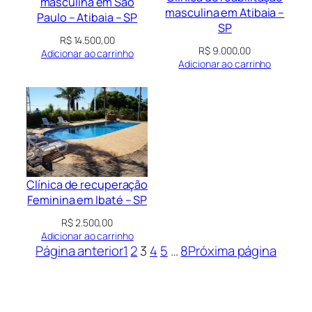
masculina em São
masculina em Atibaia –
Paulo – Atibaia – SP
SP
R$
14.500,00
R$
9.000,00
Adicionar ao carrinho
Adicionar ao carrinho
Clínica de recuperação
Feminina em Ibaté – SP
R$
2.500,00
Adicionar ao carrinho
Página anterior
1
2
3
4
5
…
8
Próxima página