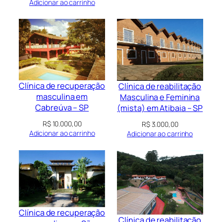
Adicionar ao carrinho
Clínica de recuperação
Clínica de reabilitação
masculina em
Masculina e Feminina
Cabreúva – SP
(mista) em Atibaia – SP
R$
10.000,00
R$
3.000,00
Adicionar ao carrinho
Adicionar ao carrinho
Clínica de recuperação
Clínica de reabilitação