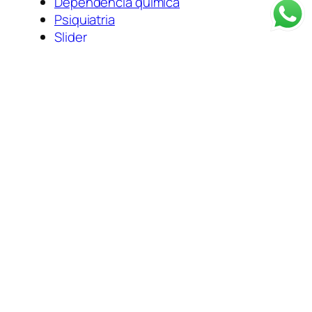
Dependência química
Psiquiatria
Slider
tratamento do alcoolismo
tratamento para dependentes
químicos
As melhores clínicas de Reabilitação em São
Paulo e ao redor de todo o Brasil. Clínicas de
recuperação em SP, clínicas de recuperação
em São Paulo, clínicas para dependentes
químicos em São Paulo e ao redor do Brasil
tratamento para dependentes químicos e